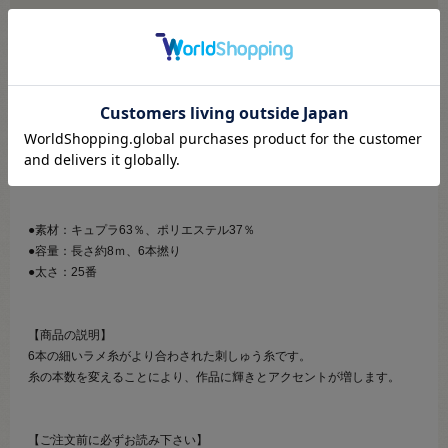
こちらより必ずご確認ください
商品画像はサンプル画像のため、実物と色が異なります。目安としてご
参照くださいませ。
必ず色番号をご確認の上お買い求めください。
●素材：キュプラ63％、ポリエステル37％
●容量：長さ約8ｍ、6本撚り
●太さ：25番
【商品の説明】
6本の細いラメ糸がより合わされた刺しゅう糸です。
糸の本数を変えることにより、作品に輝きとアクセントが増します。
【ご注文前に必ずお読み下さい】