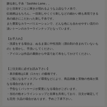
贈る刺し子糸「Sashiko Lame」。
ひと目刺すごとに輝きが現れるような上品なラメ糸で、
伝統柄はもちろん、一目刺しやくぐり刺しなどの細かい柄も表現できる
糸の細さにこだわった刺し子糸です。
また豊富なカラーバリエーションで、どんな色にも合わせやすい流行の
淡いトーンのカラーラインナップとなっています。
【お手入れ】
・洗濯をする場合は、ぬるま湯に中性洗剤（漂白剤の含まれていないも
の）を溶かし、手洗いしてください。
・アイロンは作品の裏側から中温であて布をしてかけてください。
【ご注文前に必ずお読み下さい】
・表示価格は1束（1カセ）の価格です。
・ご覧になるディスプレイ環境などにより、商品画像と実物の色味が異
なる場合があります。
・予告なくパッケージが変更になる場合がございます。
・当社の他オンラインショップと在庫を共有しており、注文が確定して
も完売･欠品の場合があります。予めご了承下さい。