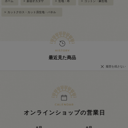
ホーム
>
新宿オカダヤ
>
生地・布
>
コットン・麻生地
>
カットクロス・カット済生地・パネル
最近見た商品
履歴を残さない
オンラインショップの営業日
8
月
9
月