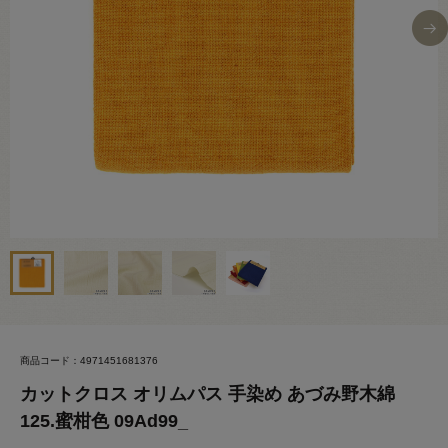
商品コード：4971451681376
カットクロス オリムパス 手染め あづみ野木綿
125.蜜柑色 09Ad99_