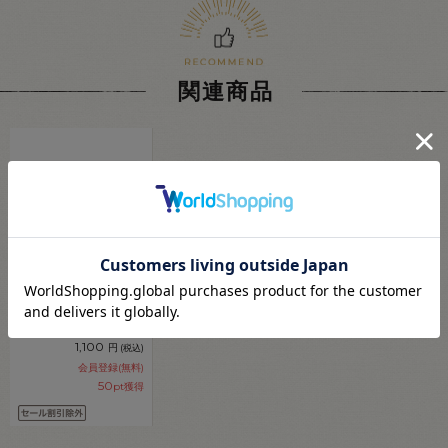
関連商品
糸見本帳 ベビーロッ
ク・ウーリーロック カ
ラーサンプル帳
08Ab99j
1,100
円
(税込)
会員登録(無料)
50
pt獲得