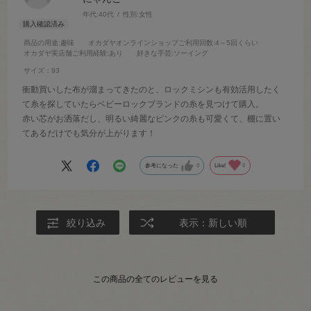
年代:
40代
性別:
女性
商品の用途
:趣味
オカダヤオンラインショップご利用回数
:4～5回くらい
オカダヤ実店舗ご利用経験
:あり
好きな手芸
:ソーイング
サイズ：93
衝動買いした布が溜まってきたのと、ロックミシンも有効活用したく
て糸を探していたらベビーロックブランドの糸を見つけて購入。
赤い芯がお洒落だし、明るい綺麗なピンクの糸も可愛くて、棚に置い
てあるだけでも気分が上がります！
参考になった
0
Like!
0
絞り込み
表示：新しい順
この商品の全てのレビューを見る