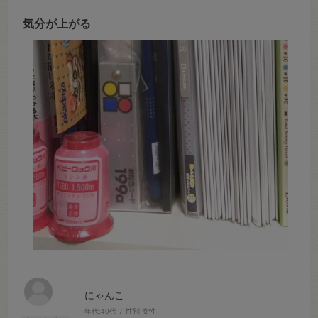
気分が上がる
にゃんこ
年代:
40代
性別:
女性