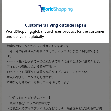
●素材：基布…コットン100％、接着樹脂…ポリアミド系樹脂
●サイズ：約6.5×30cm
【商品の説明】
コットン100%の生地を使用した補修シートです。
綿素材のシャツやパンツの補修におすすめです。
カギザギの補修や穴の補修に加えて、アップリケなどにも使用できま
す。
ハート・星・ひざあて用の型紙付きで簡単に好きな形を作成できます。
アイロンで簡単に協力接着が可能です。
おもて・うら両面から体重を充分かけプレスをしてください。
水洗いやクリーニングも可能です。
洋服になじみやすい定番カラーを揃えています。
【ご注文前に必ずお読み下さい】
・表示価格は1パックの価格です。
・ご覧になるディスプレイ環境などにより、商品画像と実物の色味が異