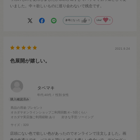
いました。中々欲しいものに巡り会わないで残念です。
参考になった
0
Like!
0
2021.9.24
色展開が嬉しい。
タベマキ
年代:
40代
性別:
女性
商品の用途
:プレゼント
オカダヤオンラインショップご利用回数
:4～5回くらい
オカダヤ実店舗ご利用経験
:あり
好きな手芸
:ソーイング
サイズ：320
店頭にない色で欲しい色があったのでオンラインで注文しました。画