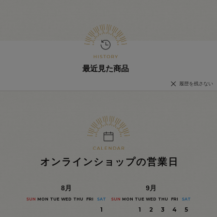
最近見た商品
履歴を残さない
オンラインショップの営業日
8
月
9
月
SUN
MON
TUE
WED
THU
FRI
SAT
SUN
MON
TUE
WED
THU
FRI
SAT
1
1
2
3
4
5