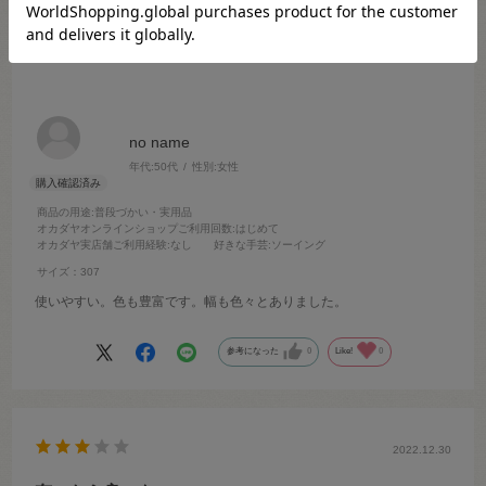
2026.4.1
使いやすい
no name
年代:
50代
性別:
女性
商品の用途
:普段づかい・実用品
オカダヤオンラインショップご利用回数
:はじめて
オカダヤ実店舗ご利用経験
:なし
好きな手芸
:ソーイング
サイズ：307
使いやすい。色も豊富です。幅も色々とありました。
参考になった
0
Like!
0
2022.12.30