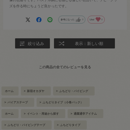
像の色通りです。パステル調にも感じる優しい色合いで、デビーグッ
ズを作る時にちょうど良かったです。
参考になった
0
Like!
0
絞り込み
表示：新しい順
この商品の全てのレビューを見る
ホーム
>
新宿オカダヤ
>
ふちどり・パイピング
>
バイアステープ
>
ふちどりタイプ（小巻パック）
ホーム
>
イベント・用途から探す
>
通園通学アイテム
>
ふちどり・パイピングテープ
>
ふちどりタイプ