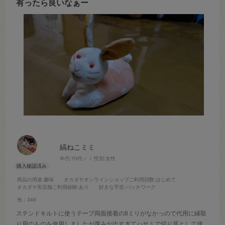
有ったら良いなぁー
縞ねこミミ
年代:
70代～
性別:
女性
商品の用途
:趣味
オカダヤオンラインショップご利用回数
:はじめて
オカダヤ実店舗ご利用経験
:あり
好きな手芸
:パッチワーク
色：348
ステンドキルトに使うテープ両面接着の8ミリがなかっので代用に縁取
り用のものを使用しましたが厚みが出すぎてハサミで切り落として使