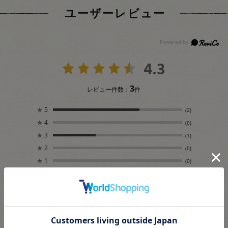
ユーザーレビュー
4.3
3
レビュー件数：
件
★
5
(2)
★
4
(0)
★
3
(1)
★
2
(0)
★
1
(0)
絞り込み
表示：新しい順