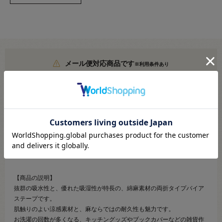
メール便対応商品です
※利用条件あり
こちらより必ずご確認ください
●素材：麻（リネン）50％ 綿50％
●サイズ：12.7mm幅×2.5m巻
【商品の説明】
抜群の吸水性と、優れた吸湿性が特長の、綿麻素材の両折タイプバイア
ステープです。
肌触りのよい涼感素材と、麻ならではの耐久性も魅力です。
お洗濯の回数が多くなる、キッチングッズやブックカバーなどの雑貨作