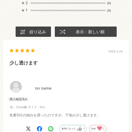
★
2
(0)
★
1
(0)
絞り込み
表示：新しい順
2026.3.19
少し透けます
no name
色：15mm幅
サイズ：501
色番501の純白を買ったのですが、下地が少し透けます。
参考になった
0
Like!
0