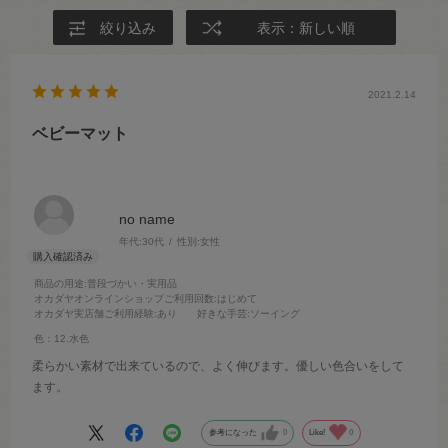
絞り込み
表示：新しい順
2021.2.14
ベビーマット
no name
年代:
30代
性別:
女性
商品の用途
:普段づかい・実用品
オカダヤオンラインショップご利用回数
:はじめて
オカダヤ実店舗ご利用経験
:あり
好きな手芸
:ソーイング
色：12.水色
柔らかい素材で出来ているので、よく伸びます。優しい色合いをして
ます。
参考になった
0
Like!
0