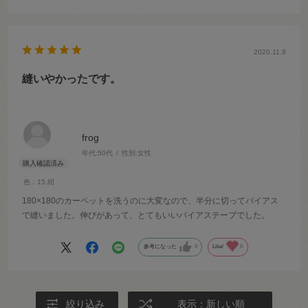
2020.11.8
縫いやかったです。
frog
年代:
50代
性別:
女性
色：15.紺
180×180のカーペットを洗うのに大変なので、半分に切ってバイアス
で縫いました。伸びがあって、とてもいいバイアステープでした。
参考になった
0
Like!
0
絞り込み
表示：新しい順