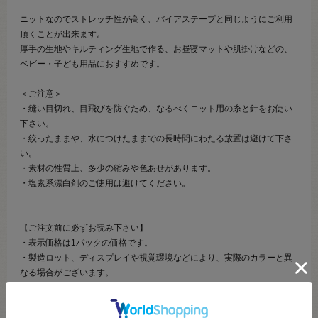
ニットなのでストレッチ性が高く、バイアステープと同じようにご利用
頂くことが出来ます。
厚手の生地やキルティング生地で作る、お昼寝マットや肌掛けなどの、
ベビー・子ども用品におすすめです。
＜ご注意＞
・縫い目切れ、目飛びを防ぐため、なるべくニット用の糸と針をお使い
下さい。
・絞ったままや、水につけたままでの長時間にわたる放置は避けて下さ
い。
・素材の性質上、多少の縮みや色あせがあります。
・塩素系漂白剤のご使用は避けてください。
【ご注文前に必ずお読み下さい】
・表示価格は1パックの価格です。
・製造ロット、ディスプレイや視覚環境などにより、実際のカラーと異
なる場合がございます。
・当社の他オンラインショップと在庫を共有しており、注文が確定して
も完売･欠品の場合があります。予めご了承下さい。