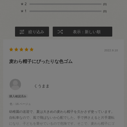
★
2
(0)
★
1
(0)
絞り込み
表示：新しい順
2022.9.10
麦わら帽子にぴったりな色ゴム
くうまま
色：16.ベージュ
幼稚園の送迎で、夏は大きめの麦わら帽子を欠かさず使っています。
自転車なので、風で飛ばないか心配でした。手で押さえると片手運転
になり、子どもを乗せているので危険です。そこで、麦わら帽子にゴ