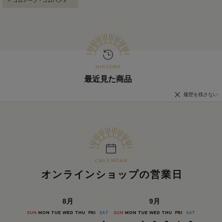
>
ゴムテープ・ゴムバンド
最近見た商品
履歴を残さない
オンラインショップの営業日
8
月
9
月
SUN
MON
TUE
WED
THU
FRI
SAT
SUN
MON
TUE
WED
THU
FRI
SAT