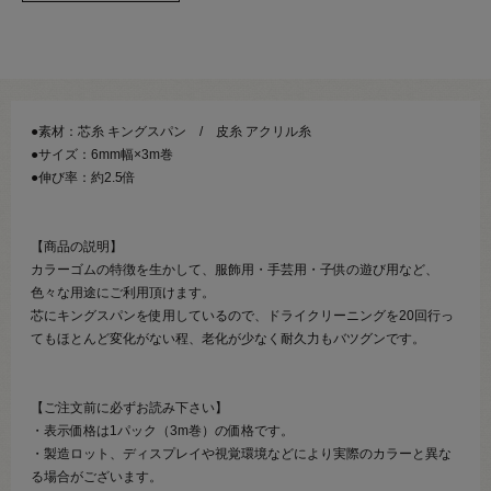
●素材：芯糸 キングスパン / 皮糸 アクリル糸
●サイズ：6mm幅×3m巻
●伸び率：約2.5倍
【商品の説明】
カラーゴムの特徴を生かして、服飾用・手芸用・子供の遊び用など、
色々な用途にご利用頂けます。
芯にキングスパンを使用しているので、ドライクリーニングを20回行っ
てもほとんど変化がない程、老化が少なく耐久力もバツグンです。
【ご注文前に必ずお読み下さい】
・表示価格は1パック（3m巻）の価格です。
・製造ロット、ディスプレイや視覚環境などにより実際のカラーと異な
る場合がございます。