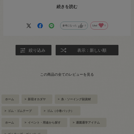
ム紐を付けることにしました。安く売っている白のゴム紐では恥ずか
続きを読む
しいので、同系色を探していたところ、ピッタリの色を見つけまし
た。ゴムも細めなのにしっかりとしていて、毎日使用していたのに2シ
ーズンもちました。そろそろゴムを付け替えようと、リピ買いしまし
参考になった
0
Like!
0
た。
絞り込み
表示：新しい順
この商品の全てのレビューを見る
ホーム
>
新宿オカダヤ
>
糸・ソーイング副資材
>
ゴム・ゴムテープ
>
ゴム（小巻パック）
ホーム
>
イベント・用途から探す
>
通園通学アイテム