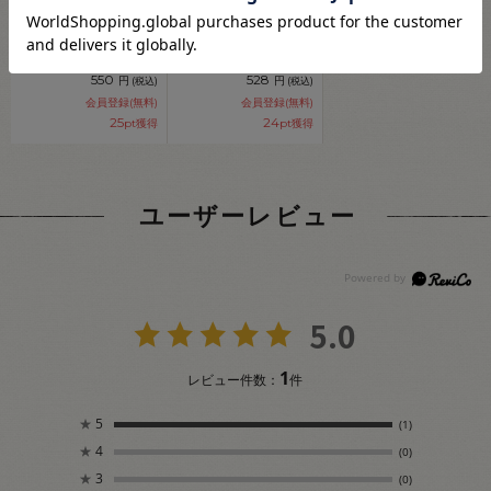
クロバー スピードゴム
クロバー ひも通し 2本
通し クリップ式（35-
差し（35-102）
114） 08Ac99_
08Ac99_
550
528
円
円
(税込)
(税込)
会員登録(無料)
会員登録(無料)
25
24
pt獲得
pt獲得
ユーザーレビュー
5.0
1
レビュー件数：
件
★
5
(1)
★
4
(0)
★
3
(0)