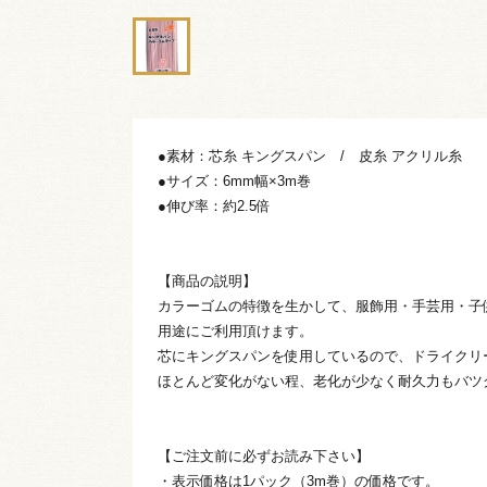
●素材：芯糸 キングスパン / 皮糸 アクリル糸
●サイズ：6mm幅×3m巻
●伸び率：約2.5倍
【商品の説明】
カラーゴムの特徴を生かして、服飾用・手芸用・子
用途にご利用頂けます。
芯にキングスパンを使用しているので、ドライクリ
ほとんど変化がない程、老化が少なく耐久力もバツ
【ご注文前に必ずお読み下さい】
・表示価格は1パック（3m巻）の価格です。