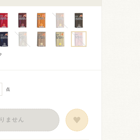
ク
点
りません