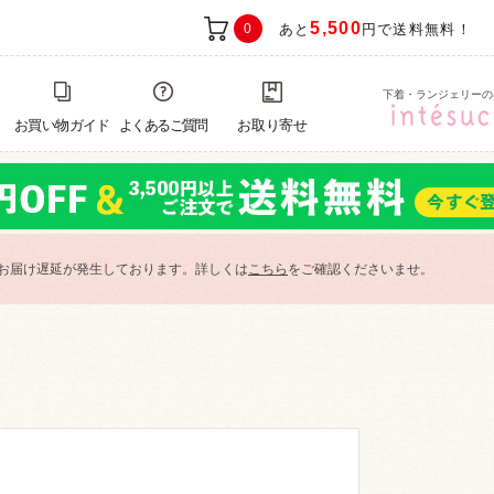
5,500
0
あと
円で送料無料！
下着・ランジェリーの
お買い物ガイド
よくあるご質問
お取り寄せ
お届け遅延が発生しております。詳しくは
こちら
をご確認くださいませ。