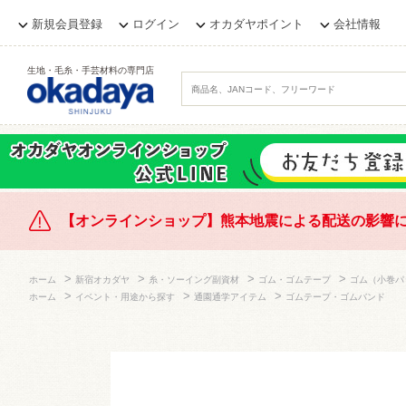
新規会員登録
ログイン
オカダヤポイント
会社情報
生地・毛糸・手芸材料の専門店
【オンラインショップ】熊本地震による配送の影響
>
>
>
>
ホーム
新宿オカダヤ
糸・ソーイング副資材
ゴム・ゴムテープ
ゴム（小巻パ
>
>
>
ホーム
イベント・用途から探す
通園通学アイテム
ゴムテープ・ゴムバンド