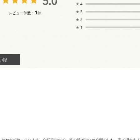
5.0
★
4
1
★
3
レビュー件数：
件
★
2
★
1
い順
を欠かさず使っています。自転車なので、風で飛ばないか心配でした。手で押さえ