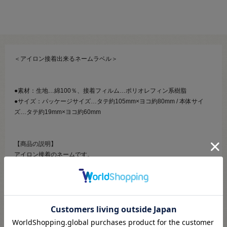
＜アイロン接着出来るネームラベル＞
●素材：生地…綿100％、接着フィルム…ポリオレフィン系樹脂
●サイズ：パッケージサイズ…タテ約105mm×ヨコ約80mm / 本体サイ
ズ…タテ約19mm×ヨコ約60mm
【商品の説明】
アイロン接着のネームです。
レッスンバッグや体操着袋、上履き入れ等入園入学グッズのお名前つけ
にオススメのアイテムです！
※商用利用不可