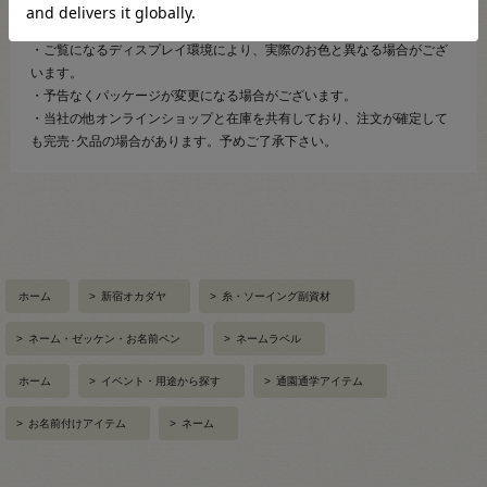
【ご注文前に必ずお読み下さい】
・表示価格は1パックの価格です。
・ご覧になるディスプレイ環境により、実際のお色と異なる場合がござ
います。
・予告なくパッケージが変更になる場合がございます。
・当社の他オンラインショップと在庫を共有しており、注文が確定して
も完売･欠品の場合があります。予めご了承下さい。
ホーム
>
新宿オカダヤ
>
糸・ソーイング副資材
>
ネーム・ゼッケン・お名前ペン
>
ネームラベル
ホーム
>
イベント・用途から探す
>
通園通学アイテム
>
お名前付けアイテム
>
ネーム