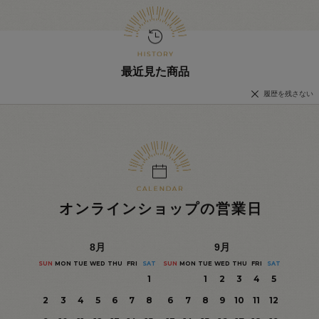
最近見た商品
履歴を残さない
オンラインショップの営業日
8
月
9
月
SUN
MON
TUE
WED
THU
FRI
SAT
SUN
MON
TUE
WED
THU
FRI
SAT
1
1
2
3
4
5
2
3
4
5
6
7
8
6
7
8
9
10
11
12