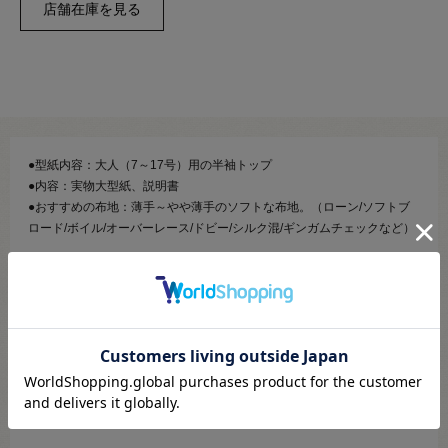
●型紙内容：大人（7～17号）用の半袖トップ
●内容：実物大型紙、説明書
●おすすめの布地：薄手～やや薄手のソフトな布地。（ローン/ソフトブ
ロード/ボイル/オーバーレース/ドビー/シルク混/ギンガムチェックなど）
【商品の説明】
大人用のボレロとワンピースが作れるソーイング用の実物大型紙です。
パターンの使い方、縫い方などの詳しい説明書もついています。
後ろワンボタン留めで程よいゆとりのプルオンタイプブラウス。
フレアースリーブ、大きめのパフスリーブの2タイプの袖が気になる二の
腕をカバーします。