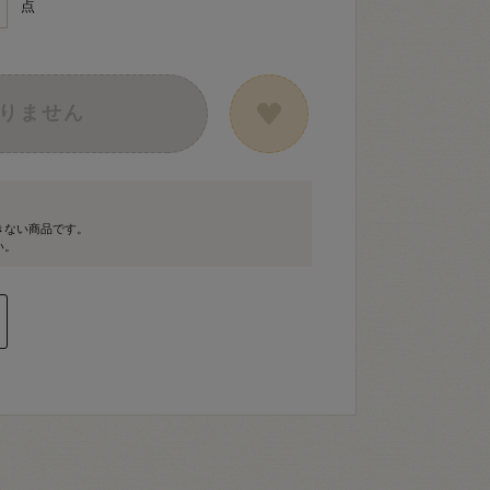
点
りません
きない商品です。
い。