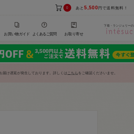
5,500
0
あと
円で送料無料！
下着・ランジェリーの
お買い物ガイド
よくあるご質問
お取り寄せ
お届け遅延が発生しております。詳しくは
こちら
をご確認くださいませ。