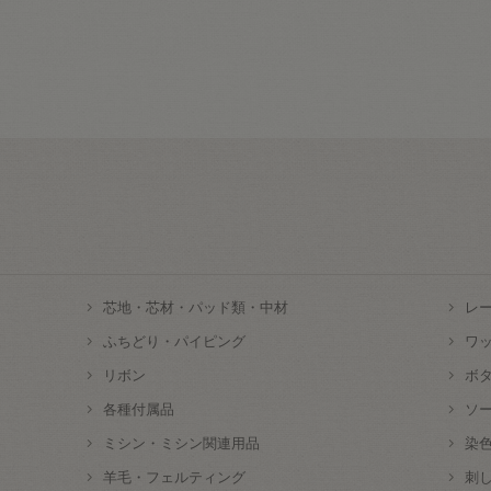
芯地・芯材・パッド類・中材
レ
ふちどり・パイピング
ワ
リボン
ボ
各種付属品
ソ
ミシン・ミシン関連用品
染
羊毛・フェルティング
刺