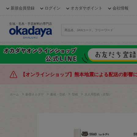
新規会員登録
ログイン
オカダヤポイント
会社情報
生地・毛糸・手芸材料の専門店
【オンラインショップ】熊本地震による配送の影響
>
>
>
>
ホーム
新宿オカダヤ
書籍・型紙
型紙
大人用型紙（衣類）