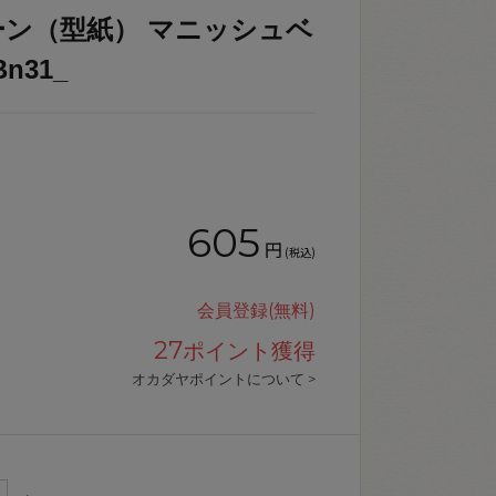
ン（型紙） マニッシュベ
n31_
。
605
円
(税込)
会員登録(無料)
27
ポイント獲得
オカダヤポイントについて >