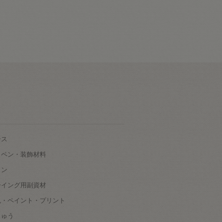
ース
ッペン・装飾材料
タン
ーイング用副資材
色・ペイント・プリント
しゅう