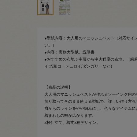
●型紙内容：大人用のマニッシュベスト（対応サイ
い。）
●内容：実物大型紙、説明書
●おすすめの布地：中薄から中肉程度の布地。（綿麻
イプ/細コーデュロイ/ダンガリーなど）
【商品の説明】
大人用のマニッシュベストが作れるソーイング用の
切り取ってそのまま使える型紙で、詳しい作り方説
肩からのラインをやや細みにし、色々なアイテムに
着まわしの幅が広がります。
2枚仕立て、着丈2種デザイン。