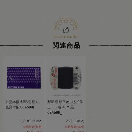
関連商品
糸見本帳 都羽根 絹糸
都羽根 絹手ぬい糸 9号
色見本帳 08Ab99j
カード巻 40m 黒
08Ab99_
2,200
242
円
円
(税込)
(税込)
会員登録(無料)
会員登録(無料)