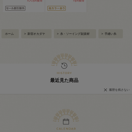
100
11
pt獲得
pt獲得
ホーム
>
新宿オカダヤ
>
糸・ソーイング副資材
>
手縫い糸
最近見た商品
履歴を残さない