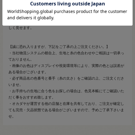
【商品の説明】
日本伝統の色名がついた絹穴糸です。
絹やウール生地に適したシルク100％の糸です。
美しい光沢・しなやかな感触・弾力性があり、ステッチや穴かがリを美
しく見せます。
【誠に恐れ入りますが、下記をご了承の上ご注文ください。】
・当社物流システムの都合上、生地と糸の色合わせやご相談は一切承っ
ておりません。
・画像のお色はディスプレイや視覚環境等により、実際の色とは誤差が
ある場合がございます。
・必ず商品名の色番号と番手（糸の太さ）をご確認の上、ご注文くださ
いませ。
・お手持ちの生地に合う色をお探しの場合は、色見本帳にてご確認いた
だく事をおすすめ致します。
・オカダヤが運営する他の店舗と在庫を共有しており、ご注文が確定し
ても完売・欠品状態である場合がございますので、予めご了承下さいま
せ。