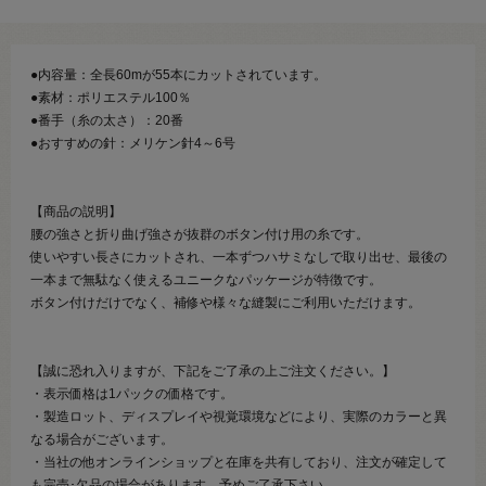
●内容量：全長60mが55本にカットされています。
●素材：ポリエステル100％
●番手（糸の太さ）：20番
●おすすめの針：メリケン針4～6号
【商品の説明】
腰の強さと折り曲げ強さが抜群のボタン付け用の糸です。
使いやすい長さにカットされ、一本ずつハサミなしで取り出せ、最後の
一本まで無駄なく使えるユニークなパッケージが特徴です。
ボタン付けだけでなく、補修や様々な縫製にご利用いただけます。
【誠に恐れ入りますが、下記をご了承の上ご注文ください。】
・表示価格は1パックの価格です。
・製造ロット、ディスプレイや視覚環境などにより、実際のカラーと異
なる場合がございます。
・当社の他オンラインショップと在庫を共有しており、注文が確定して
も完売･欠品の場合があります。予めご了承下さい。