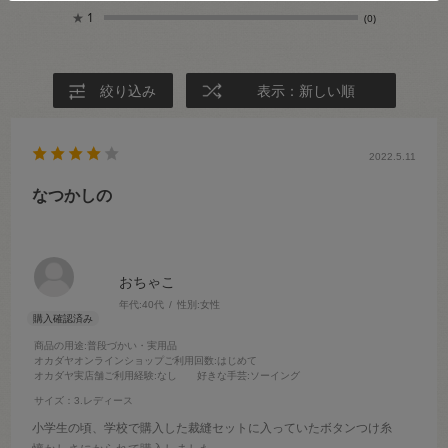
★
1
(0)
絞り込み
表示：新しい順
2022.5.11
なつかしの
おちゃこ
年代:
40代
性別:
女性
商品の用途
:普段づかい・実用品
オカダヤオンラインショップご利用回数
:はじめて
オカダヤ実店舗ご利用経験
:なし
好きな手芸
:ソーイング
サイズ：3.レディース
小学生の頃、学校で購入した裁縫セットに入っていたボタンつけ糸