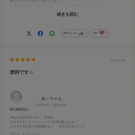
懐かしさにかられて購入しました
あの頃入っていたのは「キッズ」タイプだったんだろうな
最初からほどよい長さに切られていて、少し張りもある糸です 他の
続きを読む
ボタン糸に合わせて近い色の糸を選べば良いので便利
参考になった
0
Like!
0
2021.5.30
便利です☺️
あ～ちゃん
年代:
60代
性別:
女性
商品の用途
:普段づかい・実用品
オカダヤオンラインショップご利用回数
:はじめて
オカダヤ実店舗ご利用経験
:あり
好きな手芸
:ビーズ
サイズ：3.レディース