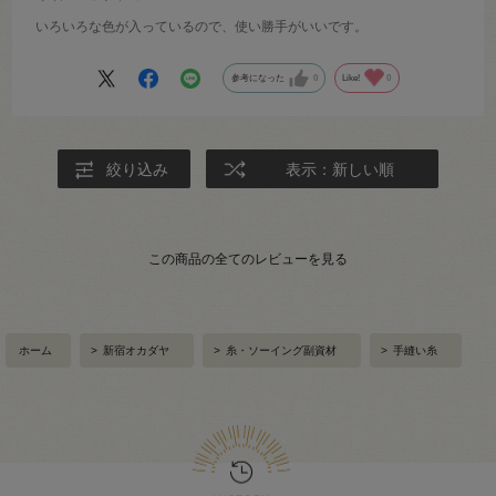
いろいろな色が入っているので、使い勝手がいいです。
参考になった
0
Like!
0
絞り込み
表示：新しい順
この商品の全てのレビューを見る
ホーム
>
新宿オカダヤ
>
糸・ソーイング副資材
>
手縫い糸