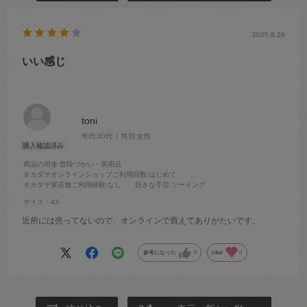
2025.8.26
いい感じ
toni
年代:
30代
性別:
女性
商品の用途
:普段づかい・実用品
オカダヤオンラインショップご利用回数
:はじめて
オカダヤ実店舗ご利用経験
:なし
好きな手芸
:ソーイング
サイズ：43
近所には売ってないので、オンラインで買えてありがたいです。
参考になった
0
Like!
0