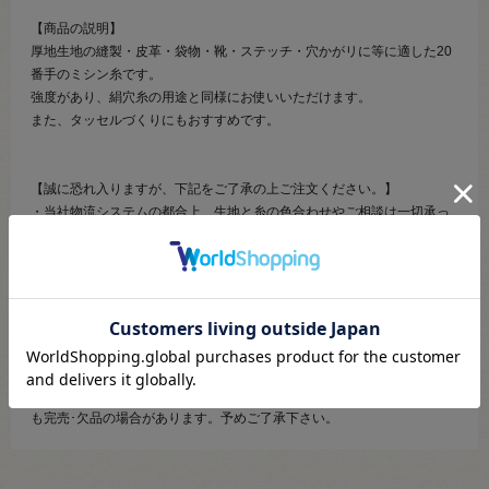
【商品の説明】
厚地生地の縫製・皮革・袋物・靴・ステッチ・穴かがリに等に適した20
番手のミシン糸です。
強度があり、絹穴糸の用途と同様にお使いいただけます。
また、タッセルづくりにもおすすめです。
【誠に恐れ入りますが、下記をご了承の上ご注文ください。】
・当社物流システムの都合上、生地と糸の色合わせやご相談は一切承っ
ておりません。
・画像のお色はディスプレイや視覚環境等により、実際の色とはかなり
誤差がある場合がございます。あくまで目安としてご参照ください。
・必ず商品名の色番号と番手（糸の太さ）をご確認の上、ご注文くださ
いませ。
・お手持ちの生地に合う色をお探しの場合は、色見本帳にてご確認いた
だく事をおすすめ致します。
・当社の他オンラインショップと在庫を共有しており、注文が確定して
も完売･欠品の場合があります。予めご了承下さい。