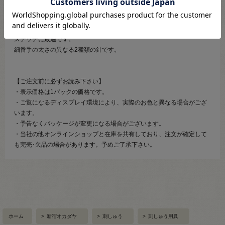
【商品の説明】
針のボディから針穴までまっすぐなので、巻いた糸が緩まず、バリオン
ステッチに最適です。
細番手の太さの異なる2種類の針です。
【ご注文前に必ずお読み下さい】
・表示価格は1パックの価格です。
・ご覧になるディスプレイ環境により、実際のお色と異なる場合がござ
います。
・予告なくパッケージが変更になる場合がございます。
・当社の他オンラインショップと在庫を共有しており、注文が確定して
も完売･欠品の場合があります。予めご了承下さい。
ホーム
>
新宿オカダヤ
>
刺しゅう
>
刺しゅう用具