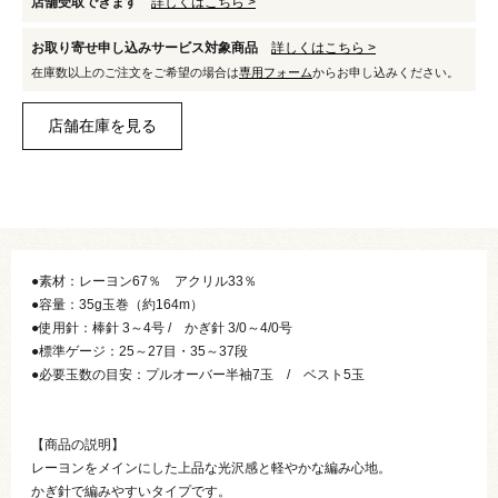
店舗受取できます
詳しくはこちら >
お取り寄せ申し込みサービス対象商品
詳しくはこちら >
在庫数以上のご注文をご希望の場合は
専用フォーム
からお申し込みください。
●素材：レーヨン67％ アクリル33％
●容量：35g玉巻（約164m）
●使用針：棒針 3～4号 / かぎ針 3/0～4/0号
●標準ゲージ：25～27目・35～37段
●必要玉数の目安：プルオーバー半袖7玉 / ベスト5玉
【商品の説明】
レーヨンをメインにした上品な光沢感と軽やかな編み心地。
かぎ針で編みやすいタイプです。