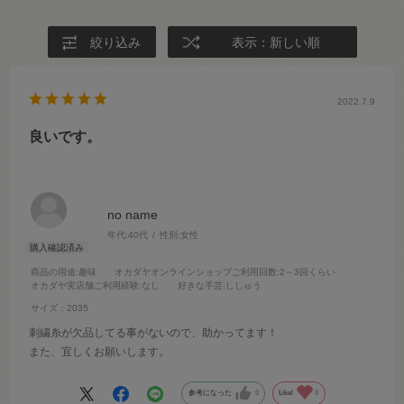
絞り込み
表示：新しい順
2022.7.9
良いです。
no name
年代:
40代
性別:
女性
商品の用途
:趣味
オカダヤオンラインショップご利用回数
:2～3回くらい
オカダヤ実店舗ご利用経験
:なし
好きな手芸
:ししゅう
サイズ：2035
刺繍糸が欠品してる事がないので、助かってます！
また、宜しくお願いします。
参考になった
0
Like!
0