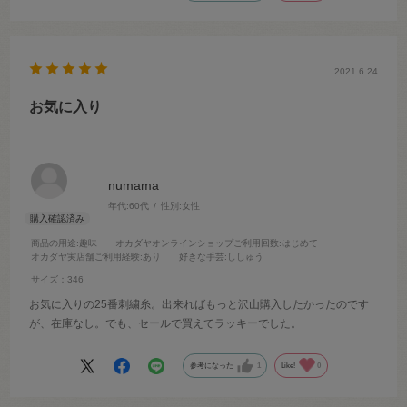
2021.6.24
お気に入り
numama
年代:
60代
性別:
女性
商品の用途
:趣味
オカダヤオンラインショップご利用回数
:はじめて
オカダヤ実店舗ご利用経験
:あり
好きな手芸
:ししゅう
サイズ：346
お気に入りの25番刺繍糸。出来ればもっと沢山購入したかったのです
が、在庫なし。でも、セールで買えてラッキーでした。
参考になった
1
Like!
0