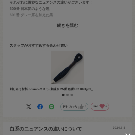
それぞれに微妙なニュアンスの違いがございます！
600番 日本髪のような黒
601番 グレー系を加えた黒
602番 ブルー系を加えた黒
続きを読む
603番 ブラウン系を加えた黒
ぬいぐるみを作成する時に、違いを繊細に表現できそうなお色ですね
♡
スタッフがおすすめする合わせ買い
こちらは2024年5月28日の新宿本店服飾館5F売場のブログでご紹介し
ています。
「オカダヤ ブログ コスモ 白黒」で検索してみて下さい♪
※視覚環境により画像と実物のお色が異なる場合がございます。
刺しゅう材料 cosmo-コスモ- 刺繍糸 25番 色番602 06Bg99_
刺しゅう
参考になった
1
Like!
0
2024.6.8
白系のニュアンスの違いについて