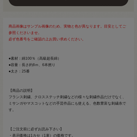
商品画像はサンプル画像のため、実物と色が異なります。目安としてご
参照くださいませ。
必ず色番号をご確認の上お買い求めください。
●素材：綿100％（高級超長綿）
●容量：長さ約8ｍ、6本撚り
●太さ：25番
【商品の説明】
フランス刺繍、クロスステッチ刺繍などの様々な刺繍作品だけでなく、
ミサンガやマスコットなどの手芸作品にも使える、色数豊富な刺繍糸で
す。
【ご注文前に必ずお読み下さい】
・表示価格は1カセ（1束）の価格です。