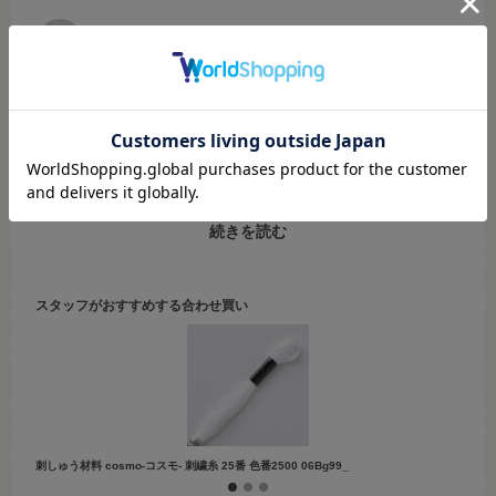
オンラインショップ
年代:
30代
性別:
女性
色：100
それぞれに微妙なニュアンスの違いがございます！
110番 オフホワイト
100番 晒しただけの自然な白
500番 100を真っ白に染め上げた白
続きを読む
2500番 漂白した白
2500番が一番明るい白となっています。また、500番と2500番はブラ
ックライトで光ります⭐︎⭐︎
スタッフがおすすめする合わせ買い
こちらは2024年5月28日の新宿本店服飾館5F売場のブログでご紹介し
ています。
「オカダヤ ブログ コスモ 白黒」で検索してみて下さい♪
※視覚環境により画像と実物のお色が異なる場合がございます。
刺しゅう材料 cosmo-コスモ- 刺繍糸 25番 色番2500 06Bg99_
刺しゅう