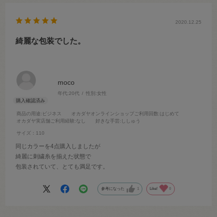
2020.12.25
綺麗な包装でした。
moco
年代:
20代
性別:
女性
商品の用途
:ビジネス
オカダヤオンラインショップご利用回数
:はじめて
オカダヤ実店舗ご利用経験
:なし
好きな手芸
:ししゅう
サイズ：110
同じカラーを4点購入しましたが
綺麗に刺繍糸を揃えた状態で
包装されていて、とても満足です。
参考になった
1
Like!
0