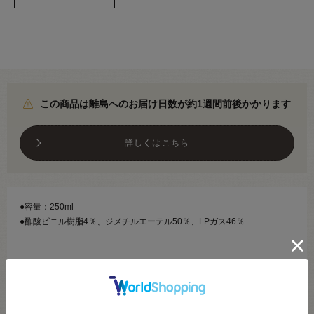
この商品は離島へのお届け日数が約1週間前後かかります
詳しくはこちら
●容量：250ml
●酢酸ビニル樹脂4％、ジメチルエーテル50％、LPガス46％
【商品の説明】
生地や紙類の仮止めに。
薄くスプレーするだけで十分な接着力が得られ、針や糸がべとつかず、
スプレー後15～20分間は貼り直すことができます。