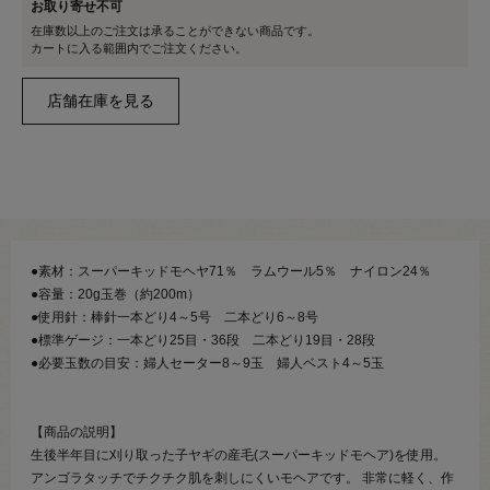
お取り寄せ不可
在庫数以上のご注文は承ることができない商品です。
カートに入る範囲内でご注文ください。
●素材：スーパーキッドモヘヤ71％ ラムウール5％ ナイロン24％
●容量：20g玉巻（約200m）
●使用針：棒針一本どり4～5号 二本どり6～8号
●標準ゲージ：一本どり25目・36段 二本どり19目・28段
●必要玉数の目安：婦人セーター8～9玉 婦人ベスト4～5玉
【商品の説明】
生後半年目に刈り取った子ヤギの産毛(スーパーキッドモヘア)を使用。
アンゴラタッチでチクチク肌を刺しにくいモヘアです。 非常に軽く、作