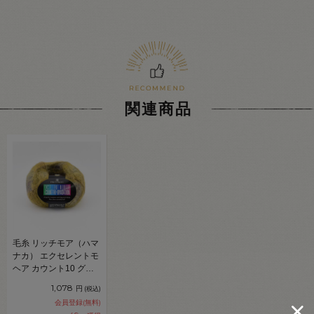
関連商品
毛糸 リッチモア（ハマ
ナカ） エクセレントモ
ヘア カウント10 グラ
デーション 色番133
1,078
円
(税込)
06Co99_
会員登録(無料)