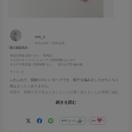
noi_x
年代:
30代
性別:
女性
商品の用途
:普段づかい・実用品
オカダヤオンラインショップご利用回数
:はじめて
オカダヤ実店舗ご利用経験
:なし
好きな手芸
:編み物
サイズ：5
ふわふわで、肌触りのいいモヘアです。帽子を編みましたがちくちく
感はまったくありません。
写真や、実際の玉で見ると少しピンクが濃く見えましたが実際に編む
と薄ピンクでとってもかわいいです(^^)
続きを読む
他のショップでは売り切れていたカラーでしたがオカダヤさんに在庫
があってよかったです。
参考になった
1
Like!
0