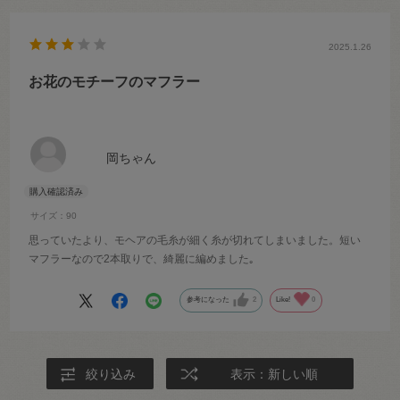
2025.1.26
お花のモチーフのマフラー
岡ちゃん
サイズ：90
思っていたより、モヘアの毛糸が細く糸が切れてしまいました。短い
マフラーなので2本取りで、綺麗に編めました｡
参考になった
2
Like!
0
絞り込み
表示：新しい順