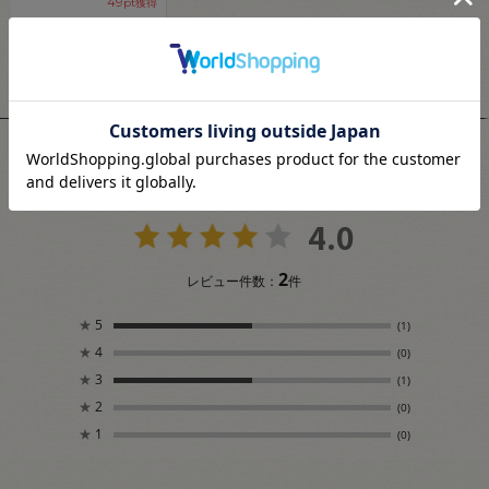
49
pt獲得
ユーザーレビュー
4.0
2
レビュー件数：
件
★
5
(1)
★
4
(0)
★
3
(1)
★
2
(0)
★
1
(0)