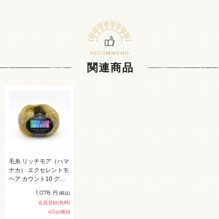
関連商品
毛糸 リッチモア（ハマ
ナカ） エクセレントモ
ヘア カウント10 グラ
デーション 色番133
1,078
円
(税込)
06Co99_
会員登録(無料)
49
pt獲得