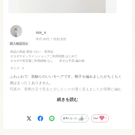
noi_x
年代:
30代
性別:
女性
商品の用途
:普段づかい・実用品
オカダヤオンラインショップご利用回数
:はじめて
オカダヤ実店舗ご利用経験
:なし
好きな手芸
:編み物
サイズ：5
ふわふわで、肌触りのいいモヘアです。帽子を編みましたがちくちく
感はまったくありません。
写真や、実際の玉で見ると少しピンクが濃く見えましたが実際に編む
と薄ピンクでとってもかわいいです(^^)
続きを読む
他のショップでは売り切れていたカラーでしたがオカダヤさんに在庫
があってよかったです。
参考になった
1
Like!
0