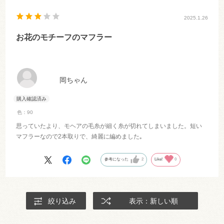
2025.1.26
お花のモチーフのマフラー
岡ちゃん
色：90
思っていたより、モヘアの毛糸が細く糸が切れてしまいました。短い
マフラーなので2本取りで、綺麗に編めました｡
参考になった
2
Like!
0
絞り込み
表示：新しい順