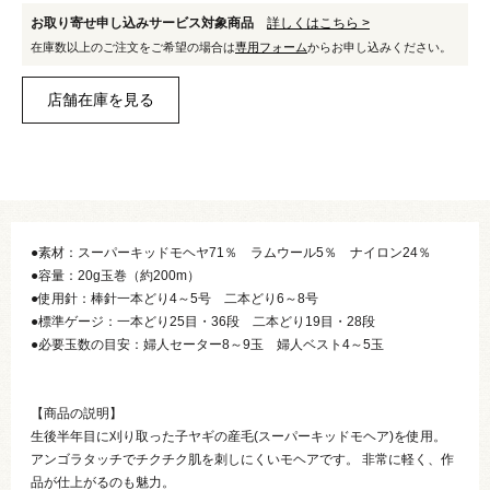
お取り寄せ申し込みサービス対象商品
詳しくはこちら >
在庫数以上のご注文をご希望の場合は
専用フォーム
からお申し込みください。
●素材：スーパーキッドモヘヤ71％ ラムウール5％ ナイロン24％
●容量：20g玉巻（約200m）
●使用針：棒針一本どり4～5号 二本どり6～8号
●標準ゲージ：一本どり25目・36段 二本どり19目・28段
●必要玉数の目安：婦人セーター8～9玉 婦人ベスト4～5玉
【商品の説明】
生後半年目に刈り取った子ヤギの産毛(スーパーキッドモヘア)を使用。
アンゴラタッチでチクチク肌を刺しにくいモヘアです。 非常に軽く、作
品が仕上がるのも魅力。