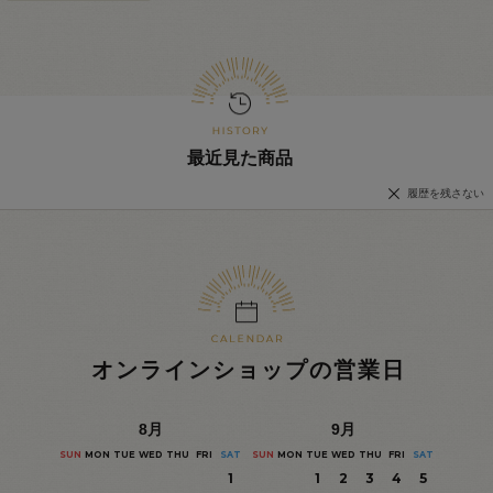
最近見た商品
履歴を残さない
オンラインショップの営業日
8
月
9
月
SUN
MON
TUE
WED
THU
FRI
SAT
SUN
MON
TUE
WED
THU
FRI
SAT
1
1
2
3
4
5