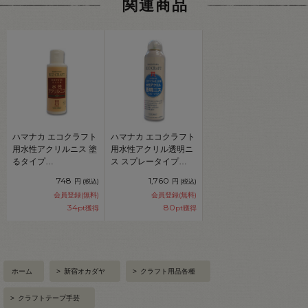
関連商品
ハマナカ エコクラフト
ハマナカ エコクラフト
用水性アクリルニス 塗
用水性アクリル透明ニ
るタイプ
ス スプレータイプ
100ml（H204-548）
200ml（H204-577）
748
1,760
円
円
(税込)
(税込)
06Co99_
06Co99_
会員登録(無料)
会員登録(無料)
34
80
pt獲得
pt獲得
ホーム
>
新宿オカダヤ
>
クラフト用品各種
>
クラフトテープ手芸