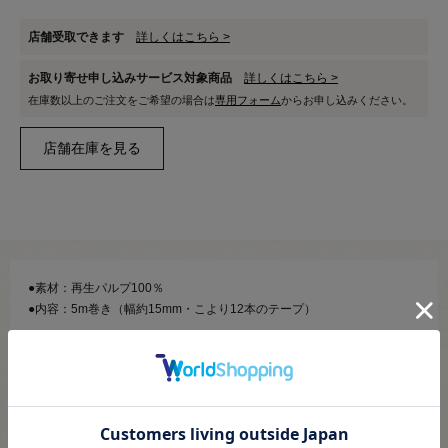
店舗受取できます
詳しくはこちら >
お取り寄せ申し込みサービス対象商品
詳しくはこちら >
在庫数以上のご注文をご希望の場合は
専用フォーム
からお申し込みください。
●素材：再生パルプ100％
●内容：5m巻き（幅約15mm・こより12本のテープ）
【商品の説明】
竹や藤にくらべて柔軟性があり、切る・割る・接着するなどの加工性に
優れているエコクラフトです。
バッグやカゴなど、実用性のあるものが作れます。