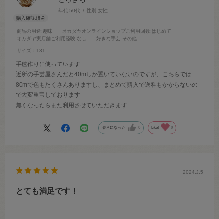
年代:
50代
性別:
女性
商品の用途
:趣味
オカダヤオンラインショップご利用回数
:はじめて
オカダヤ実店舗ご利用経験
:なし
好きな手芸
:その他
サイズ：131
手毬作りに使っています
近所の手芸屋さんだと40mしか置いていないのですが、こちらでは
80mで色もたくさんありますし、まとめて購入で送料もかからないの
で大変重宝しております
無くなったらまた利用させていただきます
参考になった
0
Like!
0
2024.2.5
とても満足です！