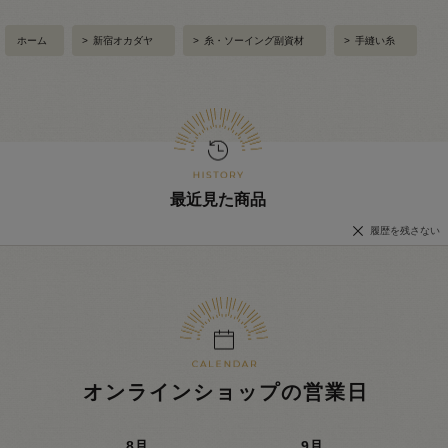
ホーム
>
新宿オカダヤ
>
糸・ソーイング副資材
>
手縫い糸
最近見た商品
履歴を残さない
オンラインショップの営業日
8
月
9
月