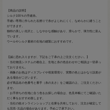
【商品の説明】
シルク100％の手縫糸。
手縫い専用に作られた右撚りで糸がよじれにくく、なめらかに縫うこと
ができます。
独特の美しい光沢と、しなやかな感触があり、滑らかで、弾力性に富ん
でいます。
ウールやシルク素材の生地の縫製におすすめです。
【誠に恐れ入りますが、下記をご了承の上ご注文ください。】
・当社物流システムの都合上、生地と糸の色合わせやご相談は一切承っ
ておりません。
・画像のお色はディスプレイや視覚環境り、実際の色とはかなり誤差が
ある場合がございます。
必ず商品名の色番号と番手（糸の太さ）をご確認の上、ご注文ください
ませ。
・お手持ちの生地に合う色をお探しの場合は、色見本帳にてご確認いた
だく事をおすすめ致します。
・当社の他オンラインショップと在庫を共有しており、注文が確定して
も完売･欠品の場合があります。予めご了承下さい。