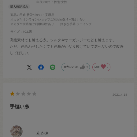
年代:
30代
性別:
女性
商品の用途
:普段づかい・実用品
オカダヤオンラインショップご利用回数
:4～5回くらい
オカダヤ実店舗ご利用経験
:あり
好きな手芸
:ソーイング
サイズ：402.黒
高級素材でも縫える糸。シルクやオーガンジーなども縫えます。
ただ、色合わせしたくても色番がかなり抜けていて選べないので改善
してほしい。
参考になった
0
Like!
0
2021.4.18
手縫い糸
あかさ