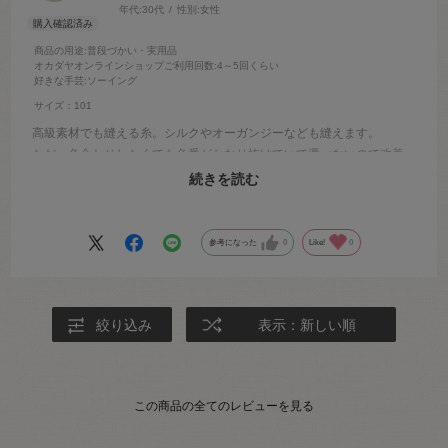
年代:
30代
性別:
女性
商品の用途
:普段づかい・実用品
オカダヤオンラインショップご利用回数
:4～5回くらい
好きな手芸
:ソーイング
サイズ：101
高級素材でも縫える糸。シルクやオーガンジーなども縫えます。
ただ、色合わせしたくても色番がかなり抜けていて選べないので改善
してほしい。
続きを読む
また、穴糸もないので通販大手手芸店としては使いにくい。
参考になった
0
Like!
0
絞り込み
表示：新しい順
この商品の全てのレビューを見る