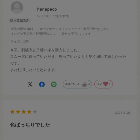
hanapeco
年代:
50代
性別:
女性
商品の用途
:趣味
オカダヤオンラインショップご利用回数
:はじめて
オカダヤ実店舗ご利用経験
:なし
好きな手芸
:ししゅう
サイズ：156
今回、刺繍糸と手縫い糸を購入しました。
スムーズに送っていただき、思っていたよりも早く届いて嬉しかった
です。
また利用したいと思います。
参考になった
0
Like!
0
2023.6.18
色ばっちりでした