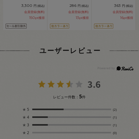
（9094000） 08Ab99j
08Ab99_
3,300
286
363
円
円
円
(税込)
(税込)
(税込)
会員登録(無料)
会員登録(無料)
会員登録(無料)
150
13
16
pt獲得
pt獲得
pt獲得
ユーザーレビュー
3.6
5
レビュー件数：
件
★
5
(2)
★
4
(1)
★
3
(1)
★
2
(0)