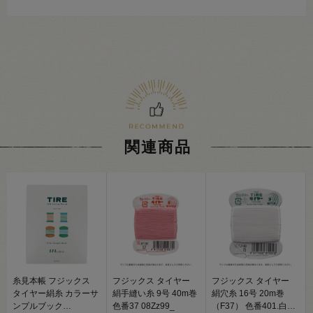
関連商品
糸見本帳 フジックス
フジックス タイヤー
フジックス タイヤー
タイヤー絹糸 カラーサ
絹手縫い糸 9号 40m巻
絹穴糸 16号 20m巻
ンプルブック
色番37 08Zz99_
（F37） 色番401.白