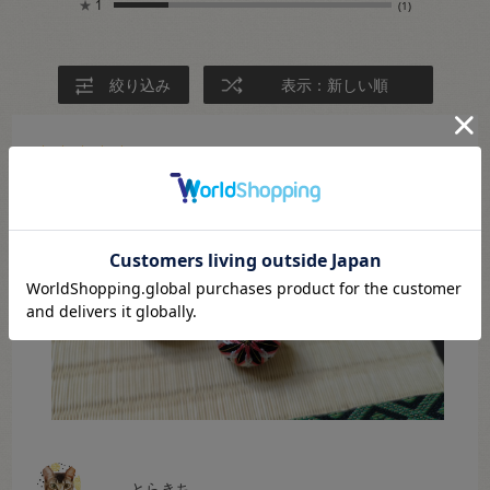
★
1
(1)
絞り込み
表示：新しい順
2025.2.16
良いです
とらきち