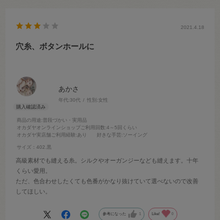
2021.4.18
穴糸、ボタンホールに
あかさ
年代:
30代
性別:
女性
商品の用途
:普段づかい・実用品
オカダヤオンラインショップご利用回数
:4～5回くらい
オカダヤ実店舗ご利用経験
:あり
好きな手芸
:ソーイング
サイズ：402.黒
高級素材でも縫える糸。シルクやオーガンジーなども縫えます。十年
くらい愛用。
ただ、色合わせしたくても色番がかなり抜けていて選べないので改善
してほしい。
参考になった
1
Like!
0