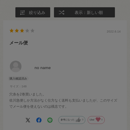
絞り込み
表示：新しい順
2022.6.14
メール便
no name
サイズ：146
穴糸を2巻買いました。
佐川急便しか方法がなく仕方なく送料も支払いましたが、このサイズ
でメール便を使えないのは残念です。
参考になった
0
Like!
0