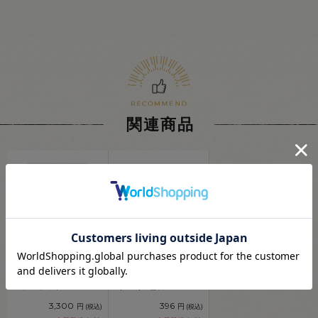
関連商品
糸見本帳 フジックス
フジックス タイヤー
タイヤー絹糸 カラーサ
絹手縫い糸 9号 80m巻
ンプルブック
（F19） 色番111
（9094000） 08Ab99j
08Zz99_
3,300
396
円
円
(税込)
(税込)