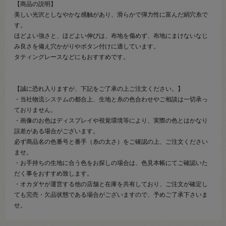
【商品の説明】
美しい光沢としなやかな感触があり、滑らかで弾力性に富んだ絹穴糸で
す。
ほどよい強さと、ほどよい伸びは、布地を傷めず、布地にまけないなじ
み良さを備え穴かがりやボタン付けに適しています。
タティングレースなどにもおすすめです。
【誠に恐れ入りますが、下記をご了承の上ご注文ください。】
・当社物流システムの都合上、生地と糸の色合わせやご相談は一切承っ
ておりません。
・画像のお色はディスプレイや視覚環境等により、実際の色とはかなり
誤差がある場合がございます。
必ず商品名の色番号と番手（糸の太さ）をご確認の上、ご注文ください
ませ。
・お手持ちの生地に合う色をお探しの場合は、色見本帳にてご確認いた
だく事をおすすめ致します。
・オカダヤが運営する他の店舗と在庫を共有しており、ご注文が確定し
ても完売・欠品状態である場合がございますので、予めご了承下さいま
せ。