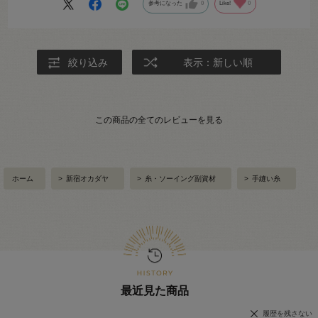
参考になった
0
Like!
0
絞り込み
表示：新しい順
この商品の全てのレビューを見る
ホーム
>
新宿オカダヤ
>
糸・ソーイング副資材
>
手縫い糸
最近見た商品
履歴を残さない