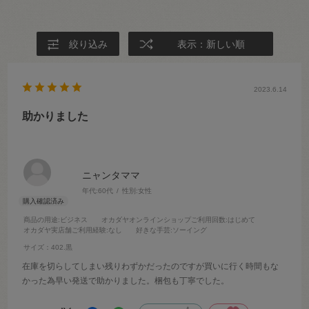
絞り込み
表示：新しい順
2023.6.14
助かりました
ニャンタママ
年代:
60代
性別:
女性
商品の用途
:ビジネス
オカダヤオンラインショップご利用回数
:はじめて
オカダヤ実店舗ご利用経験
:なし
好きな手芸
:ソーイング
サイズ：402.黒
在庫を切らしてしまい残りわずかだったのですが買いに行く時間もな
かった為早い発送で助かりました。梱包も丁寧でした。