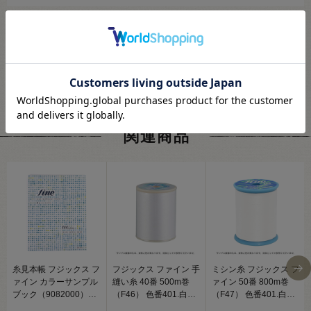
関連商品
糸見本帳 フジックス フ
フジックス ファイン 手
ミシン糸 フジックス フ
ァイン カラーサンプル
縫い糸 40番 500m巻
ァイン 50番 800m巻
ブック（9082000）
（F46） 色番401.白
（F47） 色番401.白
08Ab99j
08Ab99_
08Ab99_