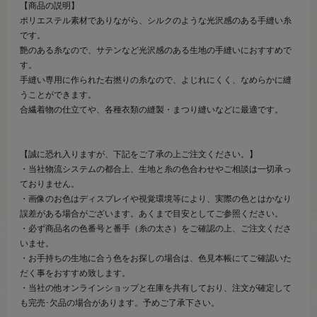
【商品の説明】
ポリエステル素材でありながら、シルクのような光沢感のある手縫い糸
です。
艶のある糸なので、サテンなど光沢感のある生地の手縫いにおすすめで
す。
手縫い専用に作られた右撚りの糸なので、よじれにくく、なめらかに縫
うことができます。
合繊着物の仕立てや、各種衣類の縫製・まつり縫いなどに最適です。
【誠に恐れ入りますが、下記をご了承の上ご注文ください。】
・当社物流システムの都合上、生地と糸の色合わせやご相談は一切承っ
ておりません。
・画像のお色はディスプレイや視覚環境等により、実際の色とはかなり
誤差がある場合がございます。あくまで目安としてご参照ください。
・必ず商品名の色番号と番手（糸の太さ）をご確認の上、ご注文くださ
いませ。
・お手持ちの生地に合う色をお探しの場合は、色見本帳にてご確認いた
だく事をおすすめ致します。
・当社の他オンラインショップと在庫を共有しており、注文が確定して
も完売･欠品の場合があります。予めご了承下さい。