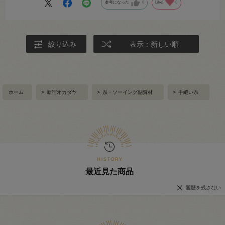
参考になった
0
Like!
0
絞り込み
表示：新しい順
ホーム
>
新宿オカダヤ
>
糸・ソーイング副資材
>
手縫い糸
最近見た商品
履歴を残さない