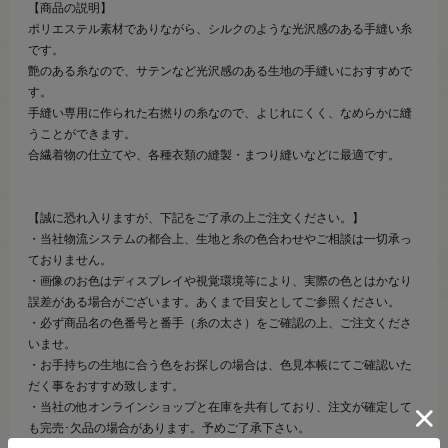
【商品の説明】
ポリエステル素材でありながら、シルクのような光沢感のある手縫い糸
です。
艶のある糸なので、サテンなど光沢感のある生地の手縫いにおすすめで
す。
手縫い専用に作られた右撚りの糸なので、よじれにくく、なめらかに縫
うことができます。
合繊着物の仕立てや、各種衣類の縫製・まつり縫いなどに最適です。
【誠に恐れ入りますが、下記をご了承の上ご注文ください。】
・当社物流システムの都合上、生地と糸の色合わせやご相談は一切承っ
ておりません。
・画像のお色はディスプレイや視覚環境等により、実際の色とはかなり
誤差がある場合がございます。あくまで目安としてご参照ください。
・必ず商品名の色番号と番手（糸の太さ）をご確認の上、ご注文くださ
いませ。
・お手持ちの生地に合う色をお探しの場合は、色見本帳にてご確認いた
だく事をおすすめ致します。
・当社の他オンラインショップと在庫を共有しており、注文が確定して
も完売･欠品の場合があります。予めご了承下さい。