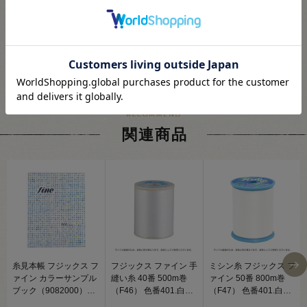
関連商品
糸見本帳 フジックス フ
フジックス ファイン 手
ミシン糸 フジックス フ
ァイン カラーサンプル
縫い糸 40番 500m巻
ァイン 50番 800m巻
ブック（9082000）
（F46） 色番401.白
（F47） 色番401.白
08Ab99j
08Ab99_
08Ab99_