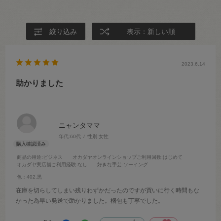
絞り込み
表示：新しい順
2023.6.14
助かりました
ニャンタママ
年代:
60代
性別:
女性
商品の用途
:ビジネス
オカダヤオンラインショップご利用回数
:はじめて
オカダヤ実店舗ご利用経験
:なし
好きな手芸
:ソーイング
色：402.黒
在庫を切らしてしまい残りわずかだったのですが買いに行く時間もな
かった為早い発送で助かりました。梱包も丁寧でした。