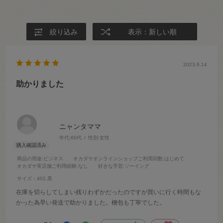
絞り込み
表示：新しい順
2023.6.14
助かりました
ニャンタママ
年代:
60代
性別:
女性
商品の用途
:ビジネス
オカダヤオンラインショップご利用回数
:はじめて
オカダヤ実店舗ご利用経験
:なし
好きな手芸
:ソーイング
サイズ：402.黒
在庫を切らしてしまい残りわずかだったのですが買いに行く時間もな
かった為早い発送で助かりました。梱包も丁寧でした。