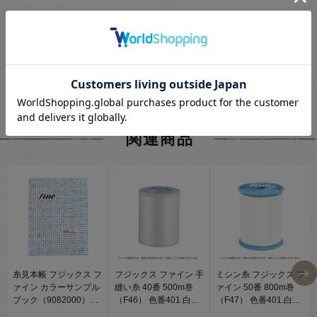
関連商品
糸見本帳 フジックス フ
フジックス ファイン 手
ミシン糸 フジックス フ
ァイン カラーサンプル
縫い糸 40番 500m巻
ァイン 50番 800m巻
ブック（9082000）
（F46） 色番401.白
（F47） 色番401.白
08Ab99j
08Ab99_
08Ab99_