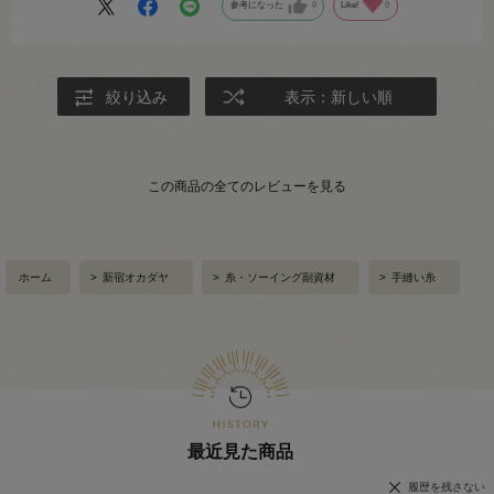
参考になった
0
Like!
0
絞り込み
表示：新しい順
この商品の全てのレビューを見る
ホーム
>
新宿オカダヤ
>
糸・ソーイング副資材
>
手縫い糸
最近見た商品
履歴を残さない