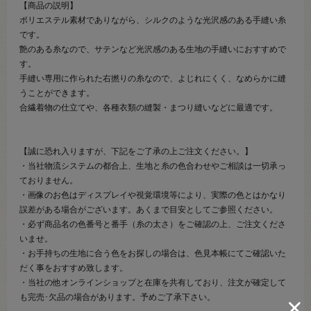
【商品の説明】
ポリエステル素材でありながら、シルクのような光沢感のある手縫い糸
です。
艶のある糸なので、サテンなど光沢感のある生地の手縫いにおすすめで
す。
手縫い専用に作られた右撚りの糸なので、よじれにくく、なめらかに縫
うことができます。
合繊着物の仕立てや、各種衣類の縫製・まつり縫いなどに最適です。
【誠に恐れ入りますが、下記をご了承の上ご注文ください。】
・当社物流システムの都合上、生地と糸の色合わせやご相談は一切承っ
ておりません。
・画像のお色はディスプレイや視覚環境等により、実際の色とはかなり
誤差がある場合がございます。あくまで目安としてご参照ください。
・必ず商品名の色番号と番手（糸の太さ）をご確認の上、ご注文くださ
いませ。
・お手持ちの生地に合う色をお探しの場合は、色見本帳にてご確認いた
だく事をおすすめ致します。
・当社の他オンラインショップと在庫を共有しており、注文が確定して
も完売･欠品の場合があります。予めご了承下さい。