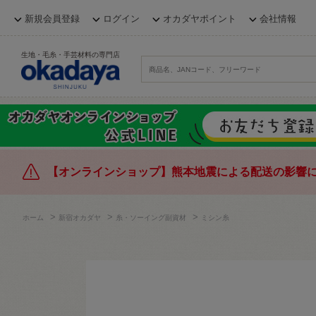
新規会員登録
ログイン
オカダヤポイント
会社情報
生地・毛糸・手芸材料の専門店
【オンラインショップ】熊本地震による配送の影響
>
>
>
ホーム
新宿オカダヤ
糸・ソーイング副資材
ミシン糸