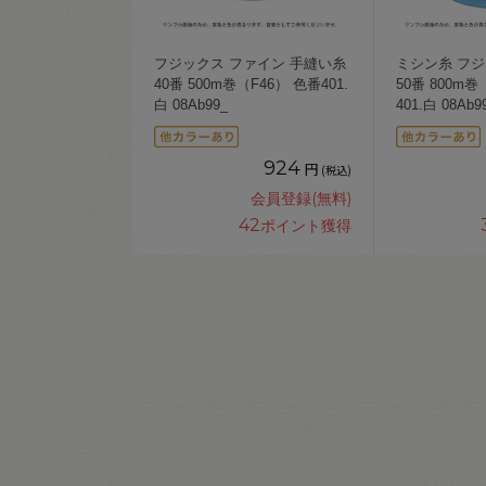
フジックス ファイン 手縫い糸
ミシン糸 フジ
40番 500m巻（F46） 色番401.
50番 800m巻
白 08Ab99_
401.白 08Ab9
924
円
(税込)
会員登録(無料)
42
ポイント獲得