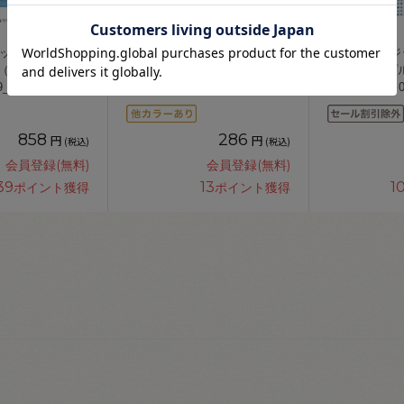
ックス ファイン
フジックス ファイン 手縫い糸
糸見本帳 フジ
 （F47） 色番
40番 100m巻（F49） 色番401.
カラーサンプ
9_
白 08Ab99_
（9082000） 0
858
286
円
円
(税込)
(税込)
会員登録(無料)
会員登録(無料)
39
13
1
ポイント獲得
ポイント獲得