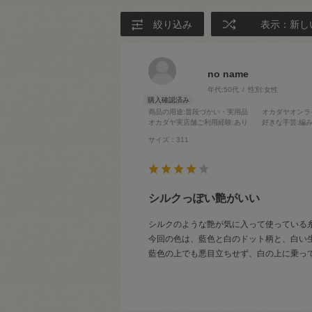
絞り込み
表示：新し
no name
年代:
50代
性別:
女性
商品の用途
:普段づかい・実用品
オカダヤオンラ
オカダヤ実店舗ご利用経験
:あり
好きな手芸
:編
サイズ：311
シルクっぽい艶がいい
シルクのような艶が気に入って使っている
今回の色は、藍色と白のドット柄と、白い
藍色の上でも悪目立ちせず、白の上に乗っ