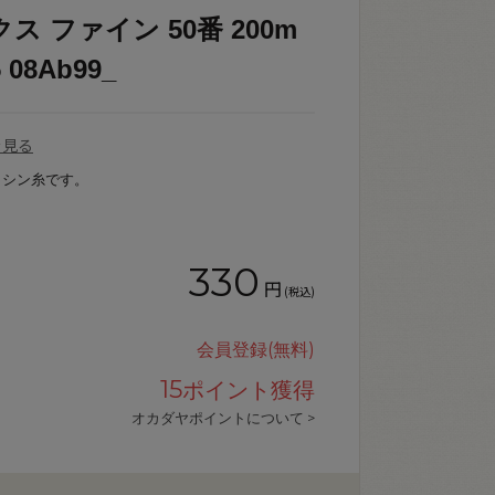
 ファイン 50番 200m
08Ab99_
を見る
ミシン糸です。
330
円
(税込)
会員登録(無料)
15
ポイント獲得
オカダヤポイントについて >