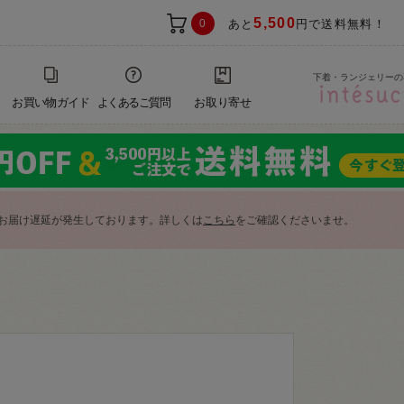
5,500
0
あと
円で送料無料！
下着・ランジェリーの
お買い物ガイド
よくあるご質問
お取り寄せ
お届け遅延が発生しております。詳しくは
こちら
をご確認くださいませ。