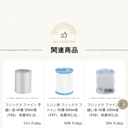
関連商品
フジックス ファイン 手
ミシン糸 フジックス フ
フジックス ファイン 手
縫い糸 40番 500m巻
ァイン 50番 800m巻
縫い糸 40番 100m巻
（F46） 色番401.白
（F47） 色番401.白
（F49） 色番401.白
08Ab99_
08Ab99_
08Ab99_
924
858
286
円
円
円
(税込)
(税込)
(税込)