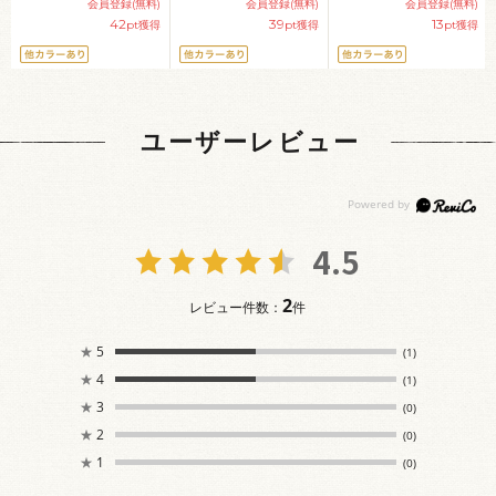
会員登録(無料)
会員登録(無料)
会員登録(無料)
42
39
13
pt獲得
pt獲得
pt獲得
ユーザーレビュー
4.5
2
レビュー件数：
件
★
5
(1)
★
4
(1)
★
3
(0)
★
2
(0)
★
1
(0)