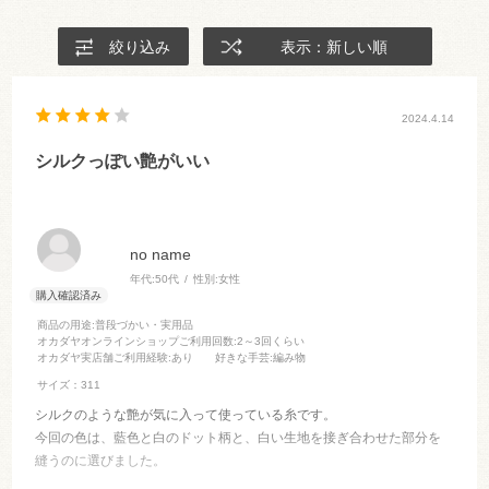
絞り込み
表示：新しい順
2024.4.14
シルクっぽい艶がいい
no name
年代:
50代
性別:
女性
商品の用途
:普段づかい・実用品
オカダヤオンラインショップご利用回数
:2～3回くらい
オカダヤ実店舗ご利用経験
:あり
好きな手芸
:編み物
サイズ：311
シルクのような艶が気に入って使っている糸です。
今回の色は、藍色と白のドット柄と、白い生地を接ぎ合わせた部分を
縫うのに選びました。
藍色の上でも悪目立ちせず、白の上に乗っていても目立たず、ちょう