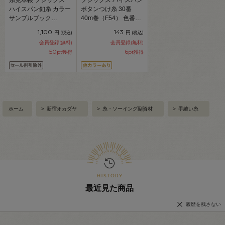
ハイスパン釦糸 カラー
ボタンつけ糸 30番
サンプルブック
40m巻（F54） 色番
（9056） 08Ab99j
401.白 08Ab99_
1,100
143
円
円
(税込)
(税込)
会員登録(無料)
会員登録(無料)
50
6
pt獲得
pt獲得
ホーム
>
新宿オカダヤ
>
糸・ソーイング副資材
>
手縫い糸
最近見た商品
履歴を残さない