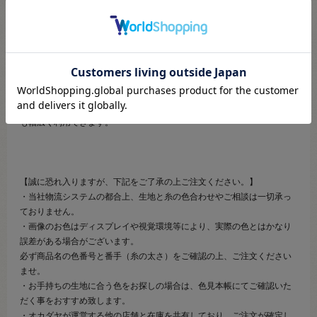
【商品の説明】
厚地・普通地用の20番ボタンつけ糸です。
引っ張りや折り曲げに抵抗力のあるボタンつけ専用の高強力ポリエステ
ルを使用。
糸に適度なこしを持たせ、ボタンをしっかり保持し、摩擦にもよく耐え
ボタンの脱落を防ぎます。
太さと強さ、耐久力を生かした縫いものなど、ボタンつけ以外の用途に
も幅広く利用できます。
【誠に恐れ入りますが、下記をご了承の上ご注文ください。】
・当社物流システムの都合上、生地と糸の色合わせやご相談は一切承っ
ておりません。
・画像のお色はディスプレイや視覚環境等により、実際の色とはかなり
誤差がある場合がございます。
必ず商品名の色番号と番手（糸の太さ）をご確認の上、ご注文ください
ませ。
・お手持ちの生地に合う色をお探しの場合は、色見本帳にてご確認いた
だく事をおすすめ致します。
・オカダヤが運営する他の店舗と在庫を共有しており、ご注文が確定し