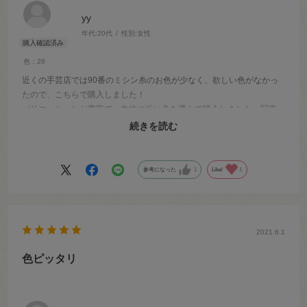
yy
年代:
20代
性別:
女性
色：26
近くの手芸店では90番のミシン糸のお色が少なく、欲しい色がなかっ
たので、こちらで購入しました！
バリエーションが豊富で、生地に近い色を選んで購入しました。写真
の色と実物が違ったらなあと悩みましたが、そこまで大差がなく、思
続きを読む
ったような素敵なお色で嬉しかったです。
参考になった
1
Like!
1
2021.6.1
色ピッタリ