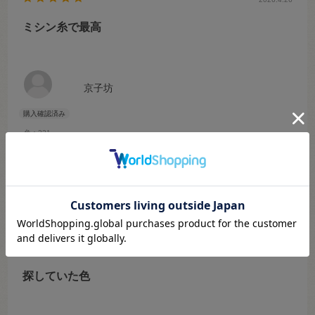
ミシン糸で最高
京子坊
色：221
糸の色もいいし、きちんと縫いやすい。
参考になった
0
Like!
0
2021.6.1
探していた色