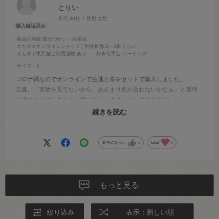
とりい
年代:
30代
性別:
女性
商品の用途
:普段づかい・実用品
オカダヤオンラインショップご利用回数
:2～3回くらい
オカダヤ実店舗ご利用経験
:あり
好きな手芸
:ソーイング
サイズ：3
コロナ禍なのでオンラインで生地と糸をセットで購入しました。
正直、「実物を見てないから、あんまり色が合わないかなぁ」と期待
せずにこうにしましたが届いてビックリ！ピッタリの色でした。
商品写真も丁寧に調整されているんだなぁと感じました。
続きを読む
携帯の画面で見て合わせてもピッタリというのは嬉しいです。
参考になった
0
Like!
0
もっと見る
絞り込み
表示：新しい順