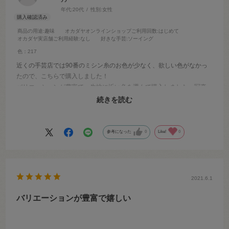
年代:
20代
性別:
女性
商品の用途
:趣味
オカダヤオンラインショップご利用回数
:はじめて
オカダヤ実店舗ご利用経験
:なし
好きな手芸
:ソーイング
色：217
近くの手芸店では90番のミシン糸のお色が少なく、欲しい色がなかっ
たので、こちらで購入しました！
バリエーションが豊富で、生地に近い色を選んで購入しました。写真
の色と実物が違ったらなあと悩みましたが、そこまで大差がなく、思
続きを読む
ったような素敵なお色で嬉しかったです。
参考になった
0
Like!
0
2021.6.1
バリエーションが豊富で嬉しい