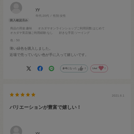
yy
年代:
20代
性別:
女性
商品の用途
:趣味
オカダヤオンラインショップご利用回数
:はじめて
オカダヤ実店舗ご利用経験
:なし
好きな手芸
:ソーイング
色：50
薄い緑色を購入しました。
近場で売っていない色が手に入って嬉しいです。
参考になった
0
Like!
2
2021.6.1
バリエーションが豊富で嬉しい！
yy