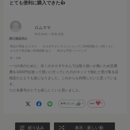
とても便利に購入できた👍
ロムママ
年代:
60代
性別:
女性
商品の用途
:ビジネス
オカダヤオンラインショップご利用回数
:2～3回くらい
オカダヤ実店舗ご利用経験
:あり
好きな手芸
:ソーイング
色：198
一つの糸のために、近くのオカダヤさんでは取り扱いが無いため交通
費を1000円位使って買いに行っていたのがネットで頼むと受け取る店
指定だととても楽になりました。これからも利用したいと思っていま
す。
ただ糸番号がとても探しにくいと思いました。
参考になった
0
Like!
0
絞り込み
表示：新しい順