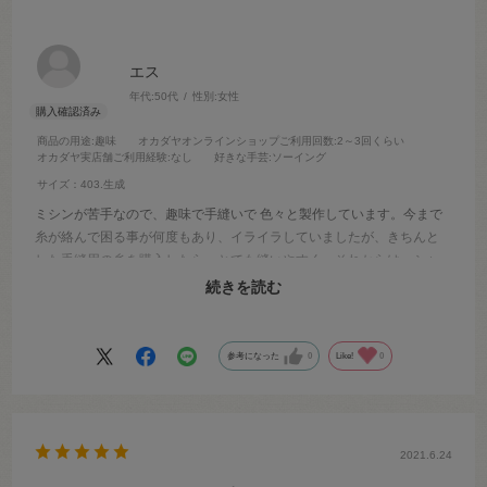
エス
年代:
50代
性別:
女性
商品の用途
:趣味
オカダヤオンラインショップご利用回数
:2～3回くらい
オカダヤ実店舗ご利用経験
:なし
好きな手芸
:ソーイング
サイズ：403.生成
ミシンが苦手なので、趣味で手縫いで 色々と製作しています。今まで
糸が絡んで困る事が何度もあり、イライラしていましたが、きちんと
した手縫用の糸を購入したら、とても縫いやすく、それからは、シャ
ッペスパン手縫糸に統一しています。せっかくの楽しみたい趣味でス
続きを読む
トレスなく進むので、助かっています。
参考になった
0
Like!
0
2021.6.24