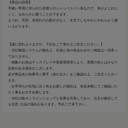
【商品の説明】
手縫い専用に作られた右撚りのシャッペスパン糸なので、糸がよじれに
くく、なめらかに縫うことができます。
もつれ、毛羽、糸切れの心配が少なく、丈夫でしなやかにやわらかく縫
い上がります。
【誠に恐れ入りますが、下記をご了承の上ご注文ください。】
・当社物流システムの都合上、生地と糸の色合わせやご相談は一切承っ
ておりません。
・画像のお色はディスプレイや視覚環境等により、実際の色とはかなり
誤差がある場合がございます。
必ず商品名の色番号と番手（糸の太さ）をご確認の上、ご注文ください
ませ。
・お手持ちの生地に合う色をお探しの場合は、色見本帳にてご確認いた
だく事をおすすめ致します。
・当社の他オンラインショップと在庫を共有しており、注文が確定して
も完売･欠品の場合があります。予めご了承下さい。