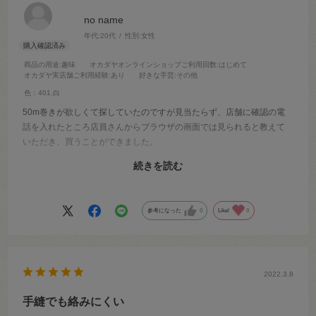
no name
年代:
20代
性別:
女性
商品の用途
:趣味
オカダヤオンラインショップご利用回数
:はじめて
オカダヤ実店舗ご利用経験
:あり
好きな手芸
:その他
色：401.白
50m巻きが欲しくて探していたのですが見当たらず、店舗に確認の電
話を入れたところ店員さんからブラウザの画面では見られると教えて
いただき、買うことができました。
手芸を長くされている方のおすすめで買いました。初心者なので使い
続きを読む
心地はあまり分かりませんが、家にあった糸よりも細くて丈夫そうで
長くお付き合いできそうだなと思いました。
参考になった
0
Like!
0
2022.3.8
手縫でも絡みにくい