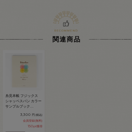
関連商品
糸見本帳 フジックス
シャッペスパン カラー
サンプルブック
（9090300） 08Ab99j
3,300
円
(税込)
会員登録(無料)
150
pt獲得