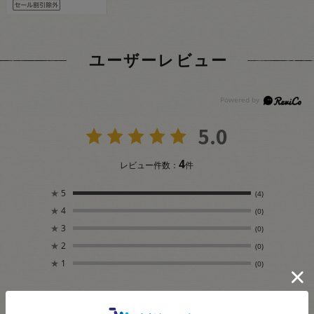
ユーザーレビュー
5.0
4
レビュー件数：
件
★
5
(4)
★
4
(0)
★
3
(0)
★
2
(0)
★
1
(0)