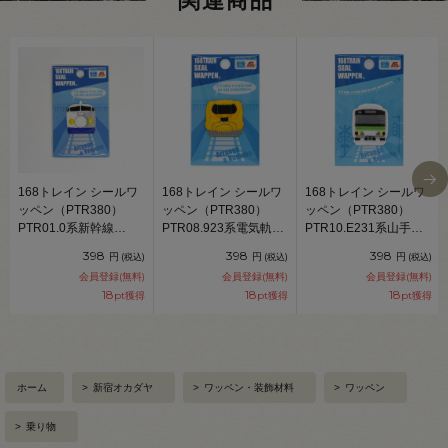
関連商品
168トレイン シールワ
168トレイン シールワ
168トレイン シールワ
ッペン（PTR380）
ッペン（PTR380）
ッペン（PTR380）
PTR01.0系新幹線
PTR08.923系電気軌道
PTR10.E231系山手線
08Bf99_
総合試験車 08Bf99_
08Bf99_
398
398
398
円
円
円
(税込)
(税込)
(税込)
会員登録(無料)
会員登録(無料)
会員登録(無料)
18
18
18
pt獲得
pt獲得
pt獲得
ホーム
>
新宿オカダヤ
>
ワッペン・装飾材料
>
ワッペン
>
乗り物