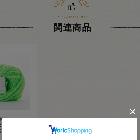
関連商品
田） iroiroネオ
02） 202.ネオング
9_