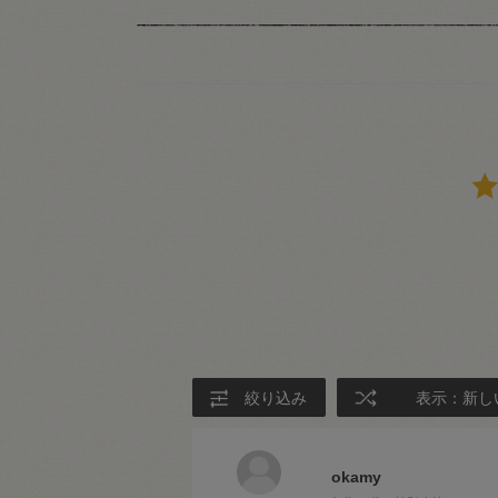
絞り込み
表示：新し
okamy