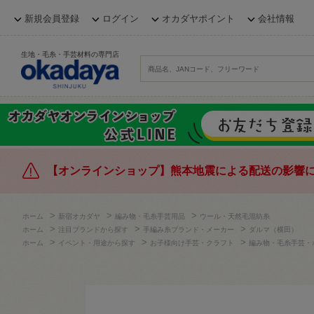
新規会員登録
ログイン
オカダヤポイント
会社情報
生地・毛糸・手芸材料の専門店
【オンラインショップ】熊本地震による配送の影響
>
>
>
ホーム
新宿オカダヤ
編み物・毛糸手芸用品
ウール・天然毛混紡糸
>
>
>
ホーム
注目ブランドから探す
手編み糸ブランド・メーカー
ダルマ（横田）
>
>
>
ホーム
イベント・用途から探す
お子様向け手芸・クラフト
編み物・毛糸手芸・