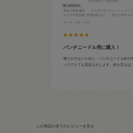
年代:
60代
性別:
女性
商品の用途
:趣味
オカダヤオンラインショップご
オカダヤ実店舗ご利用経験
:あり
好きな手芸
:そ
サイズ：107.ミモザ
パンチニードル用に購入！
撚りが少ないために、パンチニードル針の
ックでとても見栄えがします。欲を言えば
この商品の全てのレビューを見る