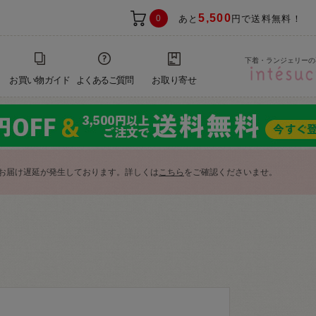
5,500
0
あと
円で送料無料！
下着・ランジェリーの
お買い物ガイド
よくあるご質問
お取り寄せ
お届け遅延が発生しております。詳しくは
こちら
をご確認くださいませ。