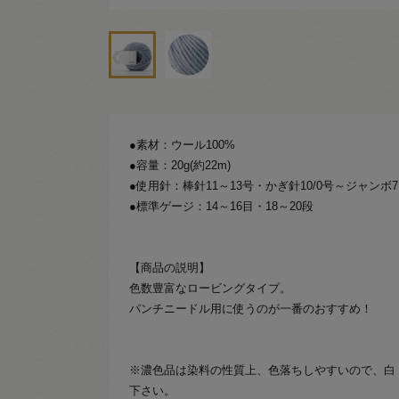
●素材：ウール100%
●容量：20g(約22m)
●使用針：棒針11～13号・かぎ針10/0号～ジャンボ
●標準ゲージ：14～16目・18～20段
【商品の説明】
色数豊富なロービングタイプ。
パンチニードル用に使うのが一番のおすすめ！
※濃色品は染料の性質上、色落ちしやすいので、白
下さい。