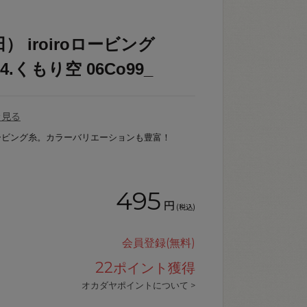
 iroiroロービング
114.くもり空 06Co99_
を見る
ービング糸。カラーバリエーションも豊富！
495
円
(税込)
会員登録(無料)
22
ポイント獲得
オカダヤポイントについて >