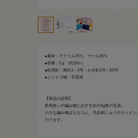
●素材：アクリル70％、ウール30％
●容量：5ｇ（約19ｍ）
●使用針：棒針2～3号・かぎ針2/0～3/0号
●ニット小物・手芸用
【商品の説明】
多色使いの編み物におすすめの5g巻の毛糸。
小さな編み物はもちろん、毛糸刺しゅうやラッピン
だけます。