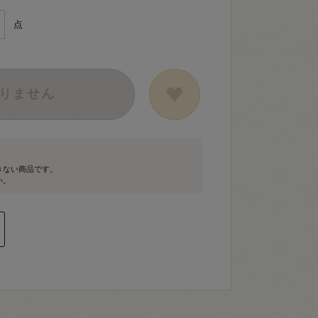
点
りません
きない商品です。
い。