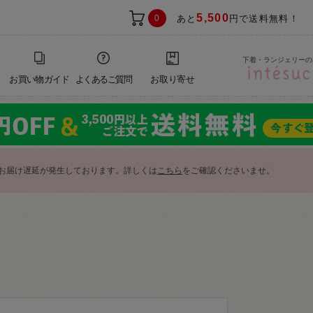
5,500
0
あと
円で送料無料！
下着・ランジェリーの
お買い物ガイド
よくあるご質問
お取り寄せ
お届け遅延が発生しております。詳しくは
こちら
をご確認くださいませ。