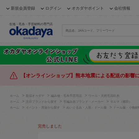
新規会員登録
ログイン
オカダヤポイント
会社情報
生地・毛糸・手芸材料の専門店
【オンラインショップ】熊本地震による配送の影響
>
>
>
ホーム
新宿オカダヤ
編み物・毛糸手芸用品
ウール・天然毛混紡糸
>
>
>
ホーム
注目ブランドから探す
手編み糸ブランド・メーカー
ダルマ（横田）
>
>
>
ホーム
イベント・用途から探す
ぬいぐるみ・人形・ドール服
ドール服・小物材
完売しました