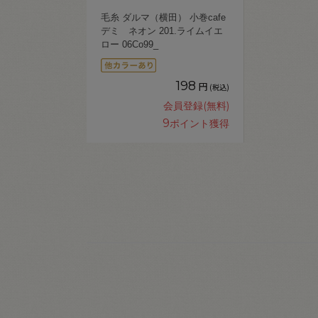
毛糸 ダルマ（横田） 小巻cafe
デミ ネオン 201.ライムイエ
ロー 06Co99_
198
円
(税込)
会員登録(無料)
9
ポイント獲得