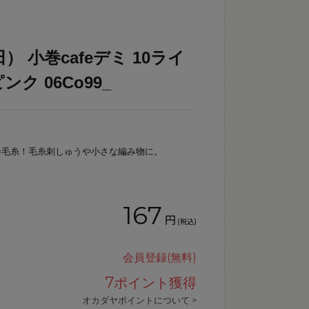
 小巻cafeデミ 10ライ
ク 06Co99_
巻毛糸！毛糸刺しゅうや小さな編み物に。
167
円
(税込)
会員登録(無料)
7
ポイント獲得
オカダヤポイントについて >