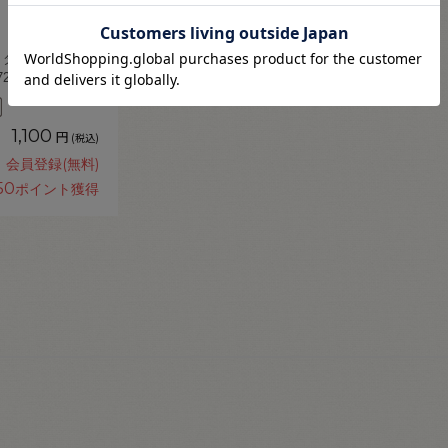
 ダルマ家庭糸 細
） 08Ab99j
1,100
円
(税込)
会員登録(無料)
50
ポイント獲得