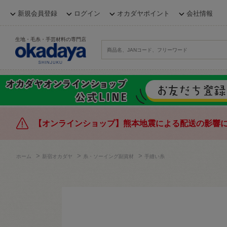
新規会員登録
ログイン
オカダヤポイント
会社情報
生地・毛糸・手芸材料の専門店
【オンラインショップ】熊本地震による配送の影響
>
>
>
ホーム
新宿オカダヤ
糸・ソーイング副資材
手縫い糸