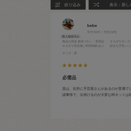
絞り込み
表示：新し
bebe
年代:
50代
性別:
女性
商品の用途
:普段づかい・実用品
オカダヤオンラ
オカダヤ実店舗ご利用経験
:あり
好きな手芸
:パ
サイズ：黒
必需品
昔は、近所に手芸屋さんがあるのが普通で
諸事情で、出掛けるのが大変な時ネットは