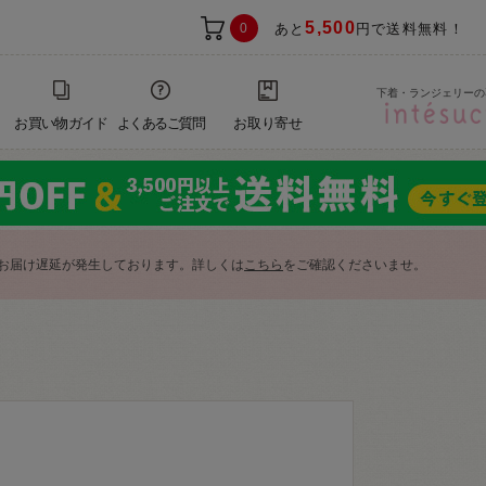
5,500
0
あと
円で送料無料！
下着・ランジェリーの
お買い物ガイド
よくあるご質問
お取り寄せ
お届け遅延が発生しております。詳しくは
こちら
をご確認くださいませ。