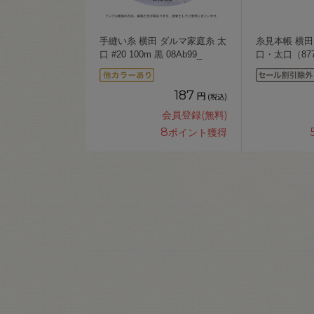
手縫い糸 横田 ダルマ家庭糸 太
糸見本帳 横田
口 #20 100m 黒 08Ab99_
口・太口（8772
187
円
(税込)
会員登録(無料)
8
ポイント獲得