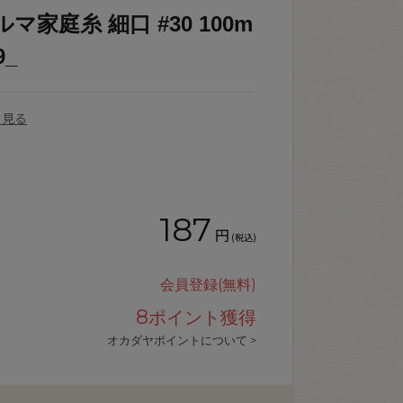
マ家庭糸 細口 #30 100m
9_
を見る
。
187
円
(税込)
会員登録(無料)
8
ポイント獲得
オカダヤポイントについて >