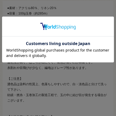
●素材：アクリル80％、リネン20％
●容量：100g玉巻（約285m）
●使用針：棒針5～6号、かぎ針4/0～5/0号
●標準ゲージ：24目・33段
●生産国：韓国
●必要玉数の目安：婦人プルオーバー5玉、帽子1玉
【商品の説明】
丈夫で編みやすい、 リリアン状の糸です。
速乾性が高く、ほこりが出にくく、発色が良いのが特長です。
糸割れや目飛びが少なく、編地はドレープ性があります。
【ご注意】
濃色品は染料の性質上、色落ちしやすいので、白・淡色品と分けて洗っ
て下さい。
紡績・撚糸・玉巻加工の製造工程で、玉の中に結び目が発生する場合が
ございます。