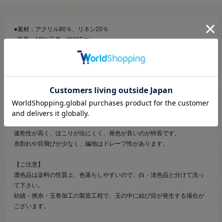
●素材：アクリル80％、リネン20％
●容量：100g玉巻（約285m）
●使用針：棒針5～6号、かぎ針4/0～5/0号
●標準ゲージ：24目・33段
●生産国：韓国
●必要玉数の目安：婦人プルオーバー5玉、帽子1玉
【商品の説明】
丈夫で編みやすい、 リリアン状の糸です。
速乾性が高く、ほこりが出にくく、発色が良いのが特長です。
糸割れや目飛びが少なく、編地はドレープ性があります。
【ご注意】
濃色品は染料の性質上、色落ちしやすいので、白・淡色品と分けて洗っ
て下さい。
紡績・撚糸・玉巻加工の製造工程で、玉の中に結び目が発生する場合が
ございます。