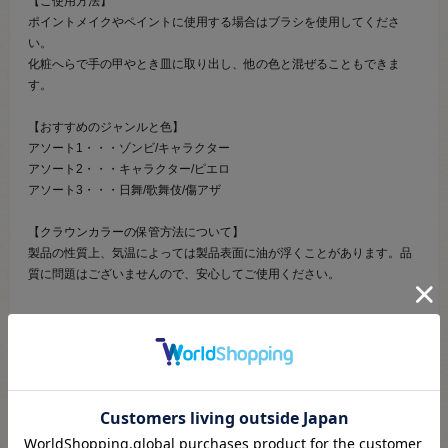
【ご使用方法】
ポイントメイクやペイントに使用する場合はブラシを使用してくださ
い。
化粧へらで手の甲やとき皿に取り出し、他の色と混ぜることもできま
す。
【おすすめのジャンルと色】
アソート1・・・ゾンビ/キャラクター
アソート2・・・キャラクター/ピエロ
アソート3・・・日舞/歌舞伎/傷アザ
【クラウンカラーの保管方法について】
製品の性質上、気温によっては製品表面に油が浮くことがあります。品
質に問題はございませんので、安心してご使用ください。
【ご注文前に必ずお読み下さい】
・表示価格は1個の価格です。
・ご覧になるディスプレイ環境により、実際のお色と異なる場合がござ
います。
・予告なくパッケージが変更になる場合がございます。
・当社の他オンラインショップと在庫を共有しており、注文が確定して