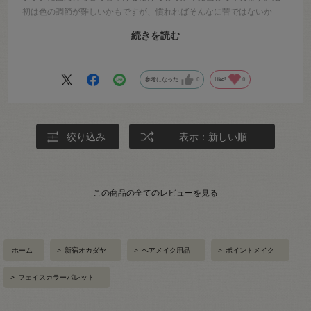
初は色の調節が難しいかもですが、慣れればそんなに苦ではないか
な？と思っています。
続きを読む
パレットで見るとなかなか派手なラインナップですが、肌に乗せてみ
ると意外と馴染んで使い勝手も良さそうです◎
一度のメイクでちょっとしか使わないので、底見えまではだいぶ時間
参考になった
0
Like!
0
がかかりそう…。
しばらく赤メイクを楽しめそうです！
絞り込み
表示：新しい順
この商品の全てのレビューを見る
ホーム
>
新宿オカダヤ
>
ヘアメイク用品
>
ポイントメイク
>
フェイスカラーパレット