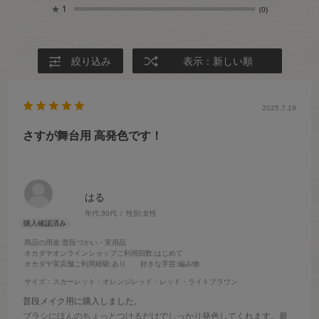
★
1
(0)
絞り込み
表示：新しい順
2025.7.19
さすが舞台用 高発色です！
はる
年代:
30代
性別:
女性
商品の用途
:普段づかい・実用品
オカダヤオンラインショップご利用回数
:はじめて
オカダヤ実店舗ご利用経験
:あり
好きな手芸
:編み物
サイズ：スカーレット・オレンジレッド・レッド・ライトブラウン
普段メイク用に購入しました。
ブラシにほんのちょっとつけるだけでしっかり発色してくれます。最