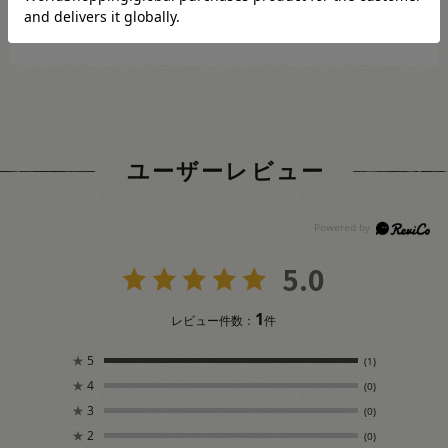
も完売･欠品の場合があります。予めご了承下さい。
・開封された商品の返品・交換はお受けする事ができません。
ユーザーレビュー
5.0
1
レビュー件数：
件
★
5
(1)
★
4
(0)
★
3
(0)
★
2
(0)