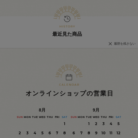
最近見た商品
履歴を残さない
オンラインショップの営業日
8
月
9
月
SUN
MON
TUE
WED
THU
FRI
SAT
SUN
MON
TUE
WED
THU
FRI
SAT
1
1
2
3
4
5
2
3
4
5
6
7
8
6
7
8
9
10
11
12