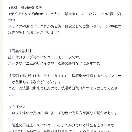
●素材：詳細画像参照
●サイズ：タテ約6cm×ヨコ約6cm（最大値） / スパンコール1個…約
5mm
※サイズや形にバラつきがある為、目安としてご覧下さい。（1cm強の
誤差が生じる場合もございます）
【商品の説明】
縫い付けタイプのスパンコールモチーフです。
バッグやデニムのリメイクや、衣装の装飾などにおすすめ！
接着剤で貼り付けることもできますが、接着剤が付着するとスパンコー
ルが色落ちする場合がございます。
また、お洗濯は出来ませんので、洗濯時は取り外すようにしてくださ
い。
＜ご注意＞
・ロット違いや光の加減によってお色や光り方が異なる場合がありま
す。
・製造の工程上、スパンコールが少々かけている場合もございます。
※上記は、返品交換・お値引き対象外です。予めご了承下さいませ。