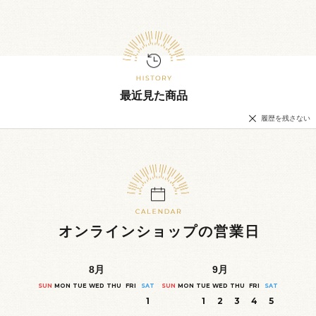
最近見た商品
履歴を残さない
オンラインショップの営業日
8
月
9
月
SUN
MON
TUE
WED
THU
FRI
SAT
SUN
MON
TUE
WED
THU
FRI
SAT
1
1
2
3
4
5