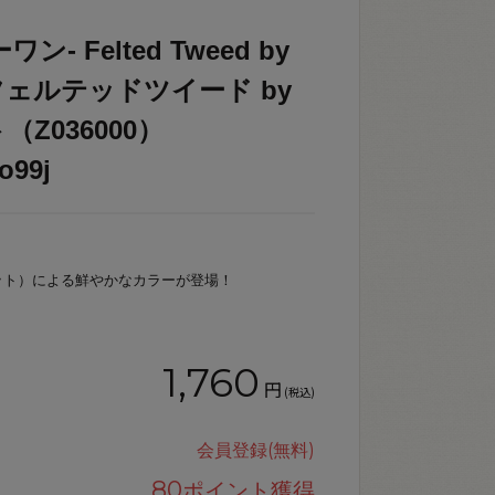
ン- Felted Tweed by
tt・フェルテッドツイード by
Z036000）
o99j
ファセット）による鮮やかなカラーが登場！
1,760
円
(税込)
会員登録(無料)
80
ポイント獲得