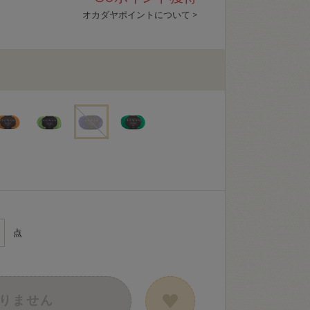
オカダヤポイントについて >
点
りません