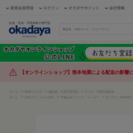
新規会員登録
ログイン
オカダヤポイント
会社情報
生地・毛糸・手芸材料の専門店
【オンラインショップ】熊本地震による配送の影響
>
>
>
ホーム
新宿オカダヤ
編み物・毛糸手芸用品
ウール・天然毛混紡糸
>
>
>
ホーム
注目ブランドから探す
手編み糸ブランド・メーカー
ローワン｜ROWAN