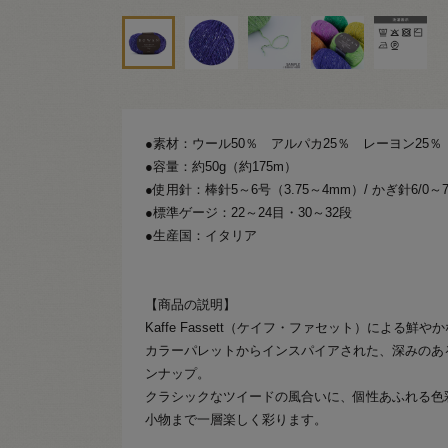
●素材：ウール50％ アルパカ25％ レーヨン25％
●容量：約50g（約175m）
●使用針：棒針5～6号（3.75～4mm）/ かぎ針6/0～7
●標準ゲージ：22～24目・30～32段
●生産国：イタリア
【商品の説明】
Kaffe Fassett（ケイフ・ファセット）による鮮
カラーパレットからインスパイアされた、深みのあ
ンナップ。
クラシックなツイードの風合いに、個性あふれる色
小物まで一層楽しく彩ります。