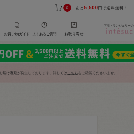
5,500
0
あと
円で送料無料！
下着・ランジェリーの
お買い物ガイド
よくあるご質問
お取り寄せ
お届け遅延が発生しております。詳しくは
こちら
をご確認くださいませ。