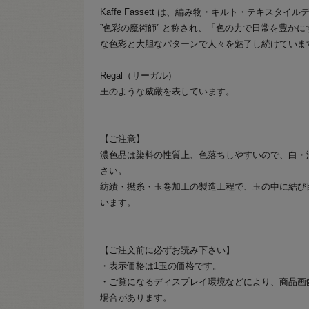
Kaffe Fassett は、編み物・キルト・テキスタ
”色彩の魔術師” と称され、「色の力で日常を豊か
な色彩と大胆なパターンで人々を魅了し続けていま
Regal（リーガル）
王のような威厳を表しています。
【ご注意】
濃色品は染料の性質上、色落ちしやすいので、白・
さい。
紡績・撚糸・玉巻加工の製造工程で、玉の中に結び
います。
【ご注文前に必ずお読み下さい】
・表示価格は1玉の価格です。
・ご覧になるディスプレイ環境などにより、商品画
場合があります。