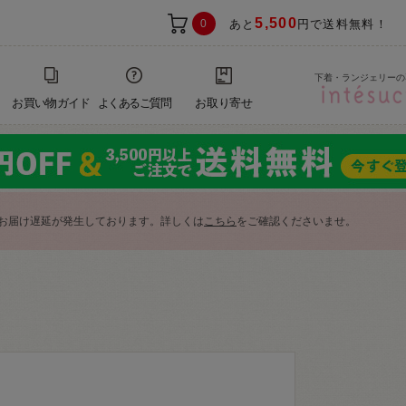
5,500
0
あと
円で送料無料！
下着・ランジェリーの
お買い物ガイド
よくあるご質問
お取り寄せ
お届け遅延が発生しております。詳しくは
こちら
をご確認くださいませ。