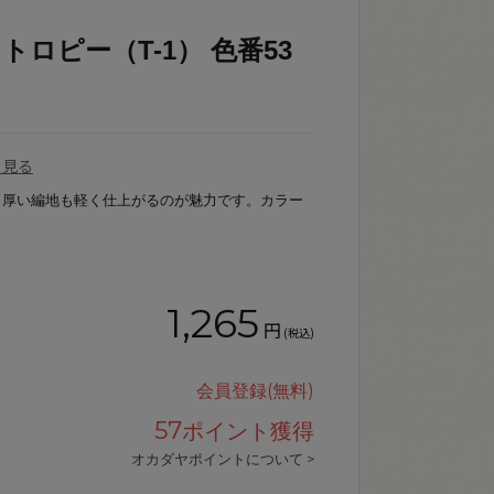
ットロピー（T-1） 色番53
を見る
。厚い編地も軽く仕上がるのが魅力です。カラー
1,265
円
(税込)
会員登録(無料)
57
ポイント獲得
オカダヤポイントについて >