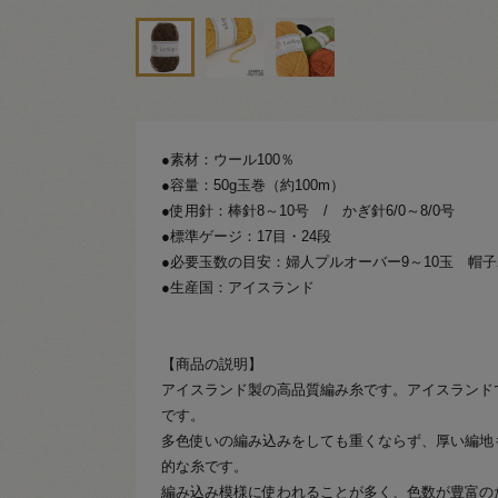
●素材：ウール100％
●容量：50g玉巻（約100m）
●使用針：棒針8～10号 / かぎ針6/0～8/0号
●標準ゲージ：17目・24段
●必要玉数の目安：婦人プルオーバー9～10玉 帽子
●生産国：アイスランド
【商品の説明】
アイスランド製の高品質編み糸です。アイスランドで
です。
多色使いの編み込みをしても重くならず、厚い編地
的な糸です。
編み込み模様に使われることが多く、色数が豊富の