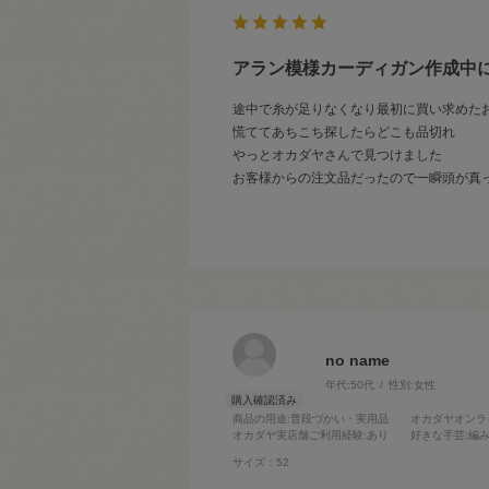
アラン模様カーディガン作成中に
途中で糸が足りなくなり最初に買い求めた
慌ててあちこち探したらどこも品切れ
やっとオカダヤさんで見つけました
お客様からの注文品だったので一瞬頭が真
no name
年代:
50代
性別:
女性
商品の用途
:普段づかい・実用品
オカダヤオンラ
オカダヤ実店舗ご利用経験
:あり
好きな手芸
:編
サイズ：52