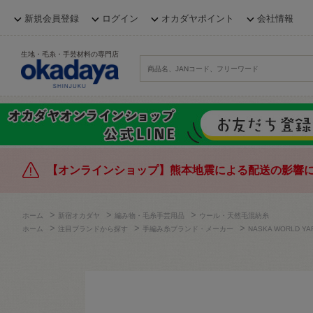
新規会員登録
ログイン
オカダヤポイント
会社情報
生地・毛糸・手芸材料の専門店
【オンラインショップ】熊本地震による配送の影響
>
>
>
ホーム
新宿オカダヤ
編み物・毛糸手芸用品
ウール・天然毛混紡糸
>
>
>
ホーム
注目ブランドから探す
手編み糸ブランド・メーカー
NASKA WORLD YA