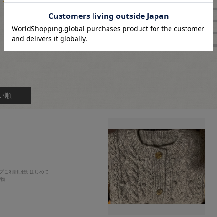
4.8
★
4
6
★
3
レビュー件数：
件
★
2
★
1
い順
プご利用回数
:はじめて
み物