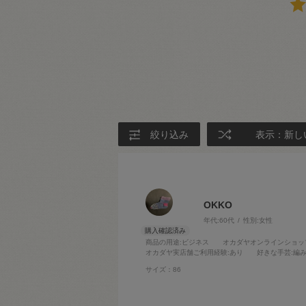
絞り込み
表示：新し
OKKO
年代:
60代
性別:
女性
商品の用途
:ビジネス
オカダヤオンラインショッ
オカダヤ実店舗ご利用経験
:あり
好きな手芸
:編
サイズ：86