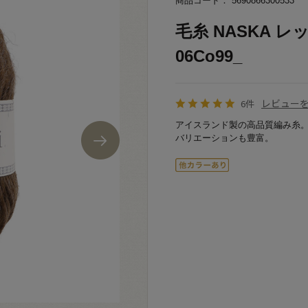
商品コード： 5690866300533
毛糸 NASKA レ
06Co99_
レビュー
6件
アイスランド製の高品質編み糸
バリエーションも豊富。