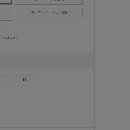
ヌーディベージュ(433)
ュ(357)
L
LL