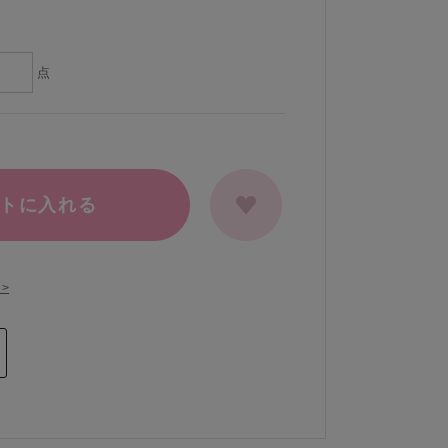
点
トに入れる
>