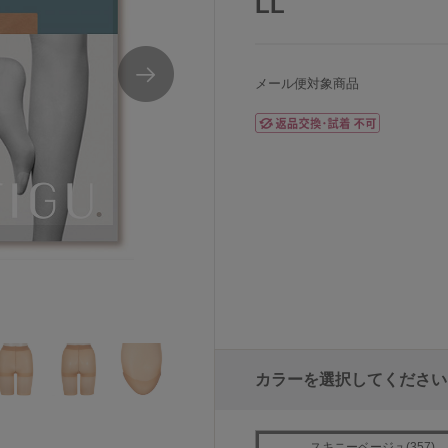
LL
メール便対象商品
キング日本製
アツギASTIGUアスティーグ【強】破れにく
カラーを選択してください
スキニーベージュ(357)