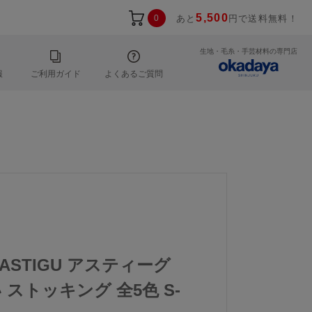
5,500
0
あと
円で送料無料！
生地・毛糸・手芸材料の専門店
報
ご利用ガイド
よくあるご質問
 ASTIGU アスティーグ
ストッキング 全5色 S-