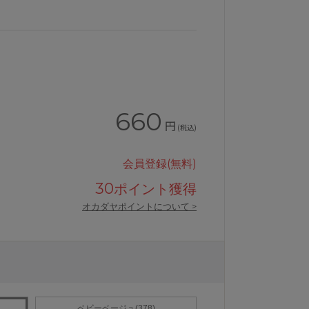
660
円
(税込)
会員登録(無料)
30
ポイント獲得
オカダヤポイントについて >
いストッキング日本製
アツギASTIGUアスティーグ【強】
ベビーベージュ(378)