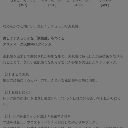
なめらかで心地いい。美しくナチュラルな素肌感。
美しくナチュラルな「素肌感」をつくる
アスティーグ人気No.1アイテム
素肌感を追求して開発された特別な糸と、素肌感に特化した染色技術を取り入
れることで、美しい素肌感となめらかなはき心地を実現したストッキング。
【1】まるで素肌
独自の染色によるカバー力で、きれいな素肌感を自然に演出。
【2】伝線しにくい
レッグ部の糸使いを改良し強度UP。ノンラン仕様で穴があいても拡がりにく
い。
【3】360°快適フィット設計 + 前後マチ付き
寸法を見直し、ウエスト・パンティ部にしなやかさをプラス。