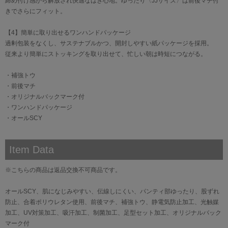
締め付け感から解放され快適なはき心地。ゆったり〈JJサイズ〉は前後マチ付
きでさらにフィット。
【4】簡単に取り出せるワンハンドパッケージ
過剰包装をなくし、サステナブルかつ、開封しやすい紙パッケージを採用。
従来より簡単にストッキングを取り出せて、忙しい朝は時短につながる。
・補強トウ
・前後マチ
・オリジナルバックマーク付
・ワンハンドパッケージ
・オールSCY
Item Data
※こちらの商品は返品交換不可商品です。
オールSCY、肌になじみやすい、伝線しにくい、パンティ部ゆったり、股ずれ
防止、合着ポリウレタン使用、前後マチ、補強トウ、静電気防止加工、光触媒
加工、UV対策加工、吸汗加工、制菌加工、足型セット加工、オリジナルバック
マーク付