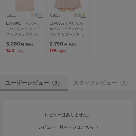
L1P6001｜ちいかわ
L1P6002｜ちいかわ
ルームウェア トップ
ルームウェア ハーフ
ス リブトップス パジ
パンツ リブパンツ パ
ャマ 部屋着 リラック
ジャマ 部屋着 リラッ
3,080
2,750
円
(税込)
円
(税込)
スウェア 半袖 レディ
クスウェア ボトムス
140
125
ース M-L
ズボン レディース M-
pt獲得
pt獲得
L
ユーザーレビュー
（0）
スタッフレビュー
（0）
レビューはありません。
レビュー一覧ページはこちら