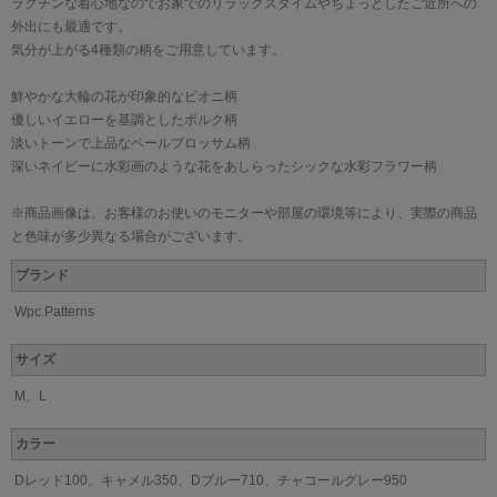
ラクチンな着心地なのでお家でのリラックスタイムやちょっとしたご近所への
外出にも最適です。
気分が上がる4種類の柄をご用意しています。
鮮やかな大輪の花が印象的なピオニ柄
優しいイエローを基調としたポルク柄
淡いトーンで上品なペールブロッサム柄
深いネイビーに水彩画のような花をあしらったシックな水彩フラワー柄
※商品画像は、お客様のお使いのモニターや部屋の環境等により、実際の商品
と色味が多少異なる場合がございます。
ブランド
Wpc.Patterns
サイズ
M、L
カラー
Dレッド100、キャメル350、Dブルー710、チャコールグレー950