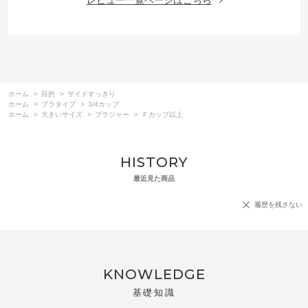
ホーム
>
目的
>
サイドすっきり
ホーム
>
ブラタイプ
>
3/4カップ
ホーム
>
大きいサイズ
>
ブラジャー
>
Ｆカップ以上
HISTORY
最近見た商品
履歴を残さない
KNOWLEDGE
基礎知識