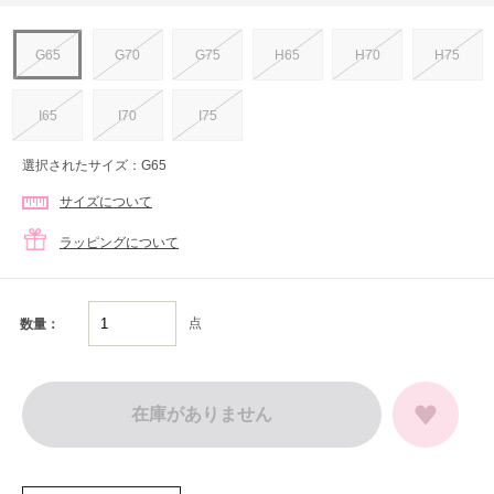
G65
G70
G75
H65
H70
H75
I65
I70
I75
選択されたサイズ：G65
サイズについて
ラッピングについて
点
数量：
在庫がありません