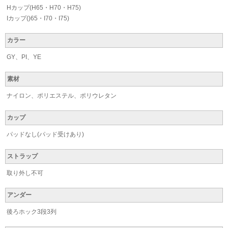
Hカップ(H65・H70・H75)
Iカップ()65・I70・I75)
カラー
GY、PI、YE
素材
ナイロン、ポリエステル、ポリウレタン
カップ
パッドなし(パッド受けあり)
ストラップ
取り外し不可
アンダー
後ろホック3段3列