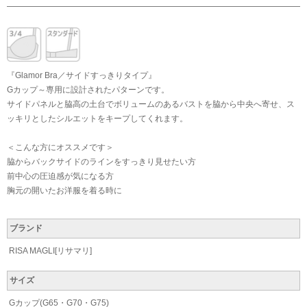
『Glamor Bra／サイドすっきりタイプ』
Gカップ～専用に設計されたパターンです。
サイドパネルと脇高の土台でボリュームのあるバストを脇から中央へ寄せ、ス
ッキリとしたシルエットをキープしてくれます。
＜こんな方にオススメです＞
脇からバックサイドのラインをすっきり見せたい方
前中心の圧迫感が気になる方
胸元の開いたお洋服を着る時に
ブランド
RISA MAGLI[リサマリ]
サイズ
Gカップ(G65・G70・G75)